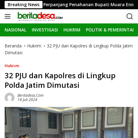
L
Breaking News
KPK Perpanjang Penahanan Bupati Muara Enim Edison 30
a
n
g
NASIONAL
INVESTIGASI
HUKRIM
POLITIK & PEMERINTAH
s
u
n
Beranda
Hukrim
32 PJU dan Kapolres di Lingkup Polda Jatim
g
Dimutasi
k
e
Hukrim
k
32 PJU dan Kapolres di Lingkup
o
Polda Jatim Dimutasi
n
t
Beritadesa.com
e
18 Juli 2024
n