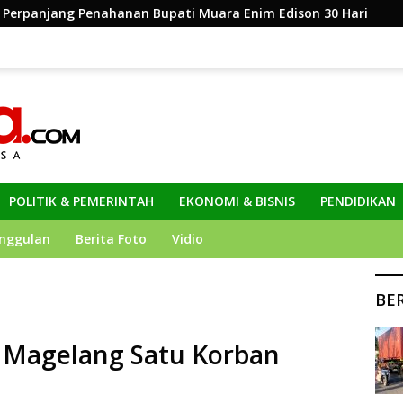
an Bupati Muara Enim Edison 30 Hari
Dinas Kominfo J
POLITIK & PEMERINTAH
EKONOMI & BISNIS
PENDIDIKAN
nggulan
Berita Foto
Vidio
BE
i Magelang Satu Korban