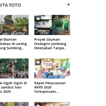
RITA FOTO
ual Manten
Proyek Siluman
bakau di Lereng
Disdagrin Jombang
ung Sumbing
Dikerjakan Tanpa
elang
Papan Nama
ai Ogoh-Ogoh di
Rapat Penyusunan
 sambut hari
RKPD 2026
i 2025
Forkopincam
Ngusian Jombang