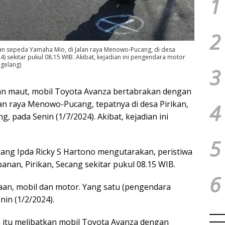
1
2
n sepeda Yamaha Mio, di Jalan raya Menowo-Pucang, di desa
4) sekitar pukul 08.15 WIB. Akibat, kejadian ini pengendara motor
agelang)
3
an maut, mobil Toyota Avanza bertabrakan dengan
an raya Menowo-Pucang, tepatnya di desa Pirikan,
4
 pada Senin (1/7/2024). Akibat, kejadian ini
5
ang Ipda Ricky S Hartono mengutarakan, peristiwa
banan, Pirikan, Secang sekitar pukul 08.15 WIB.
6
aan, mobil dan motor. Yang satu (pengendara
nin (1/2/2024).
an itu melibatkan mobil Toyota Avanza dengan