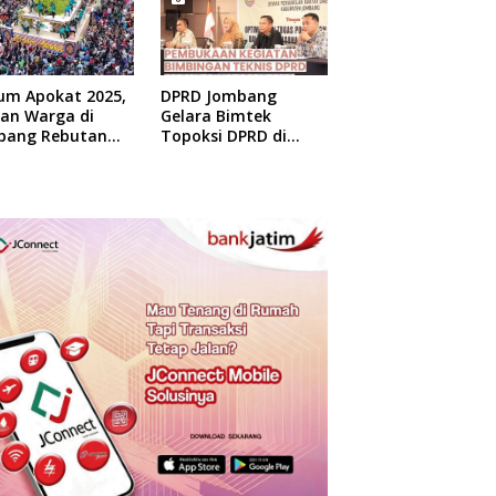
um Apokat 2025,
DPRD Jombang
uan Warga di
Gelara Bimtek
bang Rebutan
Topoksi DPRD di
at Gratis
Hotel Mewah di
Yogyakarta