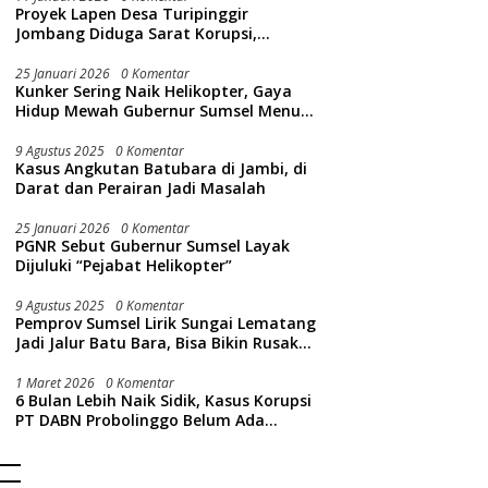
Proyek Lapen Desa Turipinggir
Jombang Diduga Sarat Korupsi,
Dikerjakan Tak Sesuai Bestek
25 Januari 2026
0 Komentar
Kunker Sering Naik Helikopter, Gaya
Hidup Mewah Gubernur Sumsel Menuai
Sorotan Publik
9 Agustus 2025
0 Komentar
Kasus Angkutan Batubara di Jambi, di
Darat dan Perairan Jadi Masalah
25 Januari 2026
0 Komentar
PGNR Sebut Gubernur Sumsel Layak
Dijuluki “Pejabat Helikopter”
9 Agustus 2025
0 Komentar
Pemprov Sumsel Lirik Sungai Lematang
Jadi Jalur Batu Bara, Bisa Bikin Rusak
Lingkungan Sungai
1 Maret 2026
0 Komentar
6 Bulan Lebih Naik Sidik, Kasus Korupsi
PT DABN Probolinggo Belum Ada
Tersangka, Ini Alasan Kejati Jatim