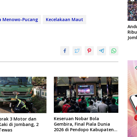
ya Menowo-Pucang
Kecelakaan Maut
And
Rib
Jom
Apok
Keseruan Nobar Bola
brak 3 Motor dan
Gembira, Final Piala Dunia
Kaki di Jombang, 2
2026 di Pendopo Kabupaten
Tewas
Jombang