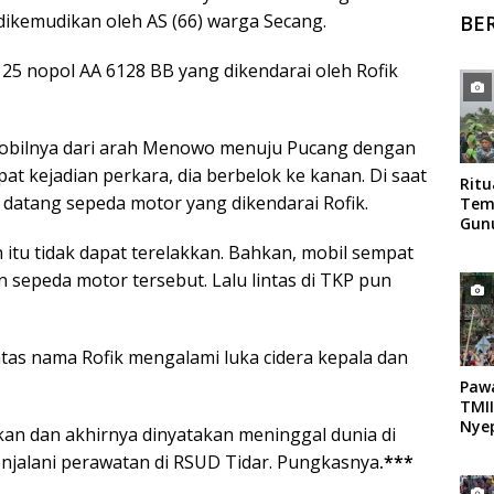
dikemudikan oleh AS (66) warga Secang.
BE
5 nopol AA 6128 BB yang dikendarai oleh Rofik
mobilnya dari arah Menowo menuju Pucang dengan
t kejadian perkara, dia berbelok ke kanan. Di saat
Rit
datang sepeda motor yang dikendarai Rofik.
Tem
Gun
Mag
 itu tidak dapat terelakkan. Bahkan, mobil sempat
 sepeda motor tersebut. Lalu lintas di TKP pun
tas nama Rofik mengalami luka cidera kepala dan
Paw
TMII
Nyep
an dan akhirnya dinyatakan meninggal dunia di
njalani perawatan di RSUD Tidar. Pungkasnya
.***