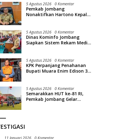
5 Agustus 2026
0 Komentar
Pemkab Jombang
Nonaktifkan Hartono Kepala
Bapperida, Terkait Kasus KPRI
Sejahtera
5 Agustus 2026
0 Komentar
Dinas Kominfo Jombang
Siapkan Sistem Rekam Medis
Digital dan Wifi Rakyat,
Dukung Muktamar ke-35 NU
5 Agustus 2026
0 Komentar
KPK Perpanjang Penahanan
Bupati Muara Enim Edison 30
Hari
5 Agustus 2026
0 Komentar
Semarakkan HUT ke-81 RI,
Pemkab Jombang Gelar
Porkab 2026
ESTIGASI
11 Januari 2026
0 Komentar