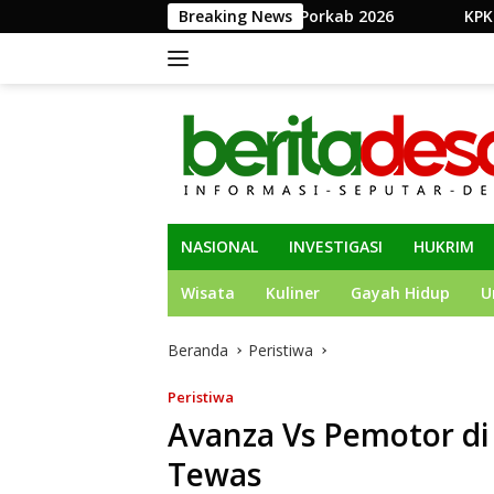
Langsung
b Jombang Gelar Porkab 2026
Breaking News
KPK Perpanjang Penahan
ke
konten
NASIONAL
INVESTIGASI
HUKRIM
Wisata
Kuliner
Gayah Hidup
U
Beranda
Peristiwa
Peristiwa
Avanza Vs Pemotor d
Tewas