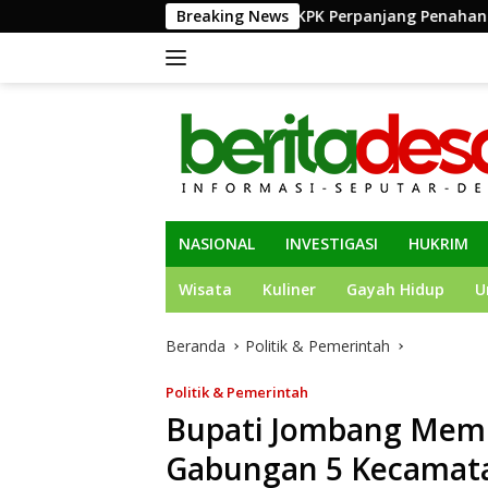
Langsung
 Porkab 2026
KPK Perpanjang Penahanan Bupati Muara E
Breaking News
ke
konten
NASIONAL
INVESTIGASI
HUKRIM
Wisata
Kuliner
Gayah Hidup
U
Beranda
Politik & Pemerintah
Politik & Pemerintah
Bupati Jombang Mem
Gabungan 5 Kecamata