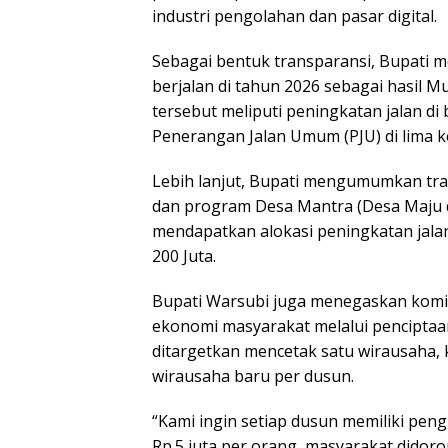
industri pengolahan dan pasar digital.
Sebagai bentuk transparansi, Bupati
berjalan di tahun 2026 sebagai hasi
tersebut meliputi peningkatan jalan d
Penerangan Jalan Umum (PJU) di lima k
Lebih lanjut, Bupati mengumumkan tran
dan program Desa Mantra (Desa Maju d
mendapatkan alokasi peningkatan jala
200 Juta.
Bupati Warsubi juga menegaskan kom
ekonomi masyarakat melalui penciptaan
ditargetkan mencetak satu wirausaha, k
wirausaha baru per dusun.
“Kami ingin setiap dusun memiliki pen
Rp.5 juta per orang, masyarakat didor