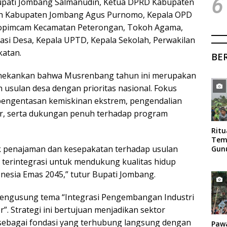
6
Bupati Jombang Salmanudin, Ketua DPRD Kabupaten
rah Kabupaten Jombang Agus Purnomo, Kepala OPD
kopimcam Kecamatan Peterongan, Tokoh Agama,
asi Desa, Kepala UPTD, Kepala Sekolah, Perwakilan
atan.
BE
nekankan bahwa Musrenbang tahun ini merupakan
 usulan desa dengan prioritas nasional. Fokus
engentasan kemiskinan ekstrem, pengendalian
tur, serta dukungan penuh terhadap program
Rit
Tem
penajaman dan kesepakatan terhadap usulan
Gun
Mag
terintegrasi untuk mendukung kualitas hidup
onesia Emas 2045,” tutur Bupati Jombang.
engusung tema “Integrasi Pengembangan Industri
. Strategi ini bertujuan menjadikan sektor
 sebagai fondasi yang terhubung langsung dengan
Paw