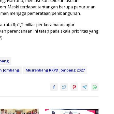
ng, Hartono, memastikan seluruh usulan
stem. Meski terdapat tantangan berupa penurunan
mitmen menjaga pemerataan pembangunan.
a-rata Rp1,2 miliar per kecamatan agar
an perencanaan ini tetap pada skala prioritas yang
*)
bang
an Jombang
Musrenbang RKPD Jombang 2027