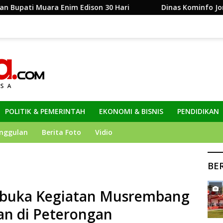
nim Edison 30 Hari
Dinas Kominfo Jombang Siapkan S
POLITIK & PEMERINTAH
EKONOMI & BISNIS
PENDIDIKAN
nggulan
Berita Foto
Vidio
BE
buka Kegiatan Musrembang
n di Peterongan