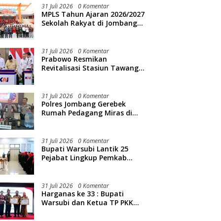
31 Juli 2026
0 Komentar
MPLS Tahun Ajaran 2026/2027
Sekolah Rakyat di Jombang
Resmi Dibuka
31 Juli 2026
0 Komentar
Prabowo Resmikan
Revitalisasi Stasiun Tawang
Semarang
31 Juli 2026
0 Komentar
Polres Jombang Gerebek
Rumah Pedagang Miras di
Kedunglosari, Ratusan Botol
Diamankan
31 Juli 2026
0 Komentar
Bupati Warsubi Lantik 25
Pejabat Lingkup Pemkab
Jombang
31 Juli 2026
0 Komentar
Harganas ke 33 : Bupati
Warsubi dan Ketua TP PKK
Jombang Mendapat Piagam
Penghargaan dari BKKBN RI