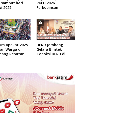
 sambut hari
RKPD 2026
i 2025
Forkopincam
Ngusian Jombang
um Apokat 2025,
DPRD Jombang
uan Warga di
Gelara Bimtek
bang Rebutan
Topoksi DPRD di
at Gratis
Hotel Mewah di
Yogyakarta