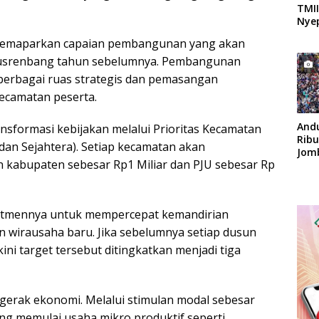
TMII
Nyep
 memaparkan capaian pembangunan yang akan
l Musrenbang tahun sebelumnya. Pembangunan
i berbagai ruas strategis dan pemasangan
ecamatan peserta.
And
sformasi kebijakan melalui Prioritas Kecamatan
Rib
an Sejahtera). Setiap kecamatan akan
Jom
n kabupaten sebesar Rp1 Miliar dan PJU sebesar Rp
Apok
itmennya untuk mempercepat kemandirian
 wirausaha baru. Jika sebelumnya setiap dusun
ini target tersebut ditingkatkan menjadi tiga
ggerak ekonomi. Melalui stimulan modal sebesar
ong memulai usaha mikro produktif seperti