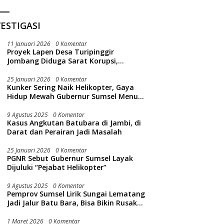
ESTIGASI
11 Januari 2026
0 Komentar
Proyek Lapen Desa Turipinggir
Jombang Diduga Sarat Korupsi,
Dikerjakan Tak Sesuai Bestek
25 Januari 2026
0 Komentar
Kunker Sering Naik Helikopter, Gaya
Hidup Mewah Gubernur Sumsel Menuai
Sorotan Publik
9 Agustus 2025
0 Komentar
Kasus Angkutan Batubara di Jambi, di
Darat dan Perairan Jadi Masalah
25 Januari 2026
0 Komentar
PGNR Sebut Gubernur Sumsel Layak
Dijuluki “Pejabat Helikopter”
9 Agustus 2025
0 Komentar
Pemprov Sumsel Lirik Sungai Lematang
Jadi Jalur Batu Bara, Bisa Bikin Rusak
Lingkungan Sungai
1 Maret 2026
0 Komentar