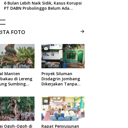
6 Bulan Lebih Naik Sidik, Kasus Korupsi
PT DABN Probolinggo Belum Ada
Tersangka, Ini Alasan Kejati Jatim
RITA FOTO
ual Manten
Proyek Siluman
bakau di Lereng
Disdagrin Jombang
ung Sumbing
Dikerjakan Tanpa
elang
Papan Nama
ai Ogoh-Ogoh di
Rapat Penyusunan