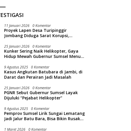
ESTIGASI
11 Januari 2026
0 Komentar
Proyek Lapen Desa Turipinggir
Jombang Diduga Sarat Korupsi,
Dikerjakan Tak Sesuai Bestek
25 Januari 2026
0 Komentar
Kunker Sering Naik Helikopter, Gaya
Hidup Mewah Gubernur Sumsel Menuai
Sorotan Publik
9 Agustus 2025
0 Komentar
Kasus Angkutan Batubara di Jambi, di
Darat dan Perairan Jadi Masalah
25 Januari 2026
0 Komentar
PGNR Sebut Gubernur Sumsel Layak
Dijuluki “Pejabat Helikopter”
9 Agustus 2025
0 Komentar
Pemprov Sumsel Lirik Sungai Lematang
Jadi Jalur Batu Bara, Bisa Bikin Rusak
Lingkungan Sungai
1 Maret 2026
0 Komentar