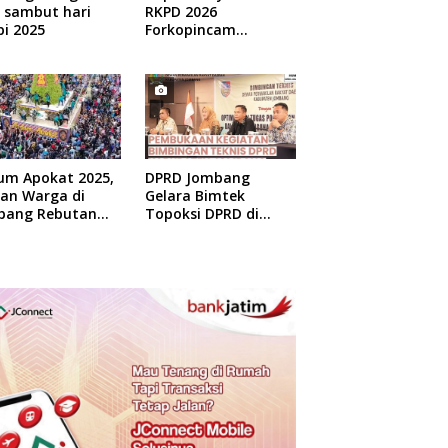
 sambut hari
RKPD 2026
i 2025
Forkopincam
Ngusian Jombang
um Apokat 2025,
DPRD Jombang
uan Warga di
Gelara Bimtek
bang Rebutan
Topoksi DPRD di
at Gratis
Hotel Mewah di
Yogyakarta