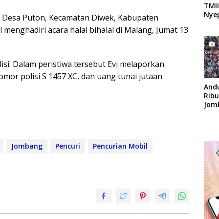
TMII
Nyep
i Desa Puton, Kecamatan Diwek, Kabupaten
 menghadiri acara halal bihalal di Malang, Jumat 13
isi. Dalam peristiwa tersebut Evi melaporkan
mor polisi S 1457 XC, dan uang tunai jutaan
And
Rib
Jom
Apok
Jombang
Pencuri
Pencurian Mobil