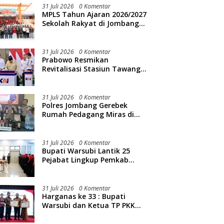
31 Juli 2026
0 Komentar
MPLS Tahun Ajaran 2026/2027
Sekolah Rakyat di Jombang
Resmi Dibuka
31 Juli 2026
0 Komentar
Prabowo Resmikan
Revitalisasi Stasiun Tawang
Semarang
31 Juli 2026
0 Komentar
Polres Jombang Gerebek
Rumah Pedagang Miras di
Kedunglosari, Ratusan Botol
Diamankan
31 Juli 2026
0 Komentar
Bupati Warsubi Lantik 25
Pejabat Lingkup Pemkab
Jombang
31 Juli 2026
0 Komentar
Harganas ke 33 : Bupati
Warsubi dan Ketua TP PKK
Jombang Mendapat Piagam
Penghargaan dari BKKBN RI