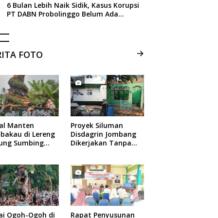
6 Bulan Lebih Naik Sidik, Kasus Korupsi
PT DABN Probolinggo Belum Ada
Tersangka, Ini Alasan Kejati Jatim
RITA FOTO
ual Manten
Proyek Siluman
bakau di Lereng
Disdagrin Jombang
ung Sumbing
Dikerjakan Tanpa
elang
Papan Nama
ai Ogoh-Ogoh di
Rapat Penyusunan