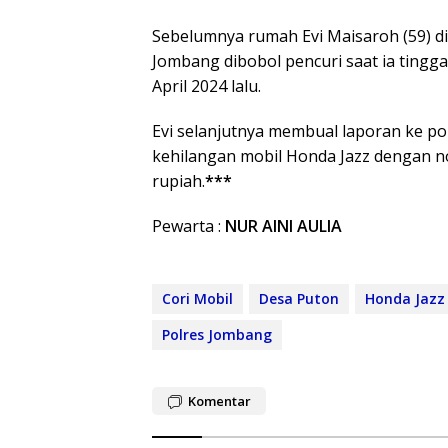
Sebelumnya rumah Evi Maisaroh (59) d
Jombang dibobol pencuri saat ia tinggal
April 2024 lalu.
Evi selanjutnya membual laporan ke pol
kehilangan mobil Honda Jazz dengan no
rupiah.
***
Pewarta :
NUR AINI AULIA
Cori Mobil
Desa Puton
Honda Jazz
Polres Jombang
Komentar