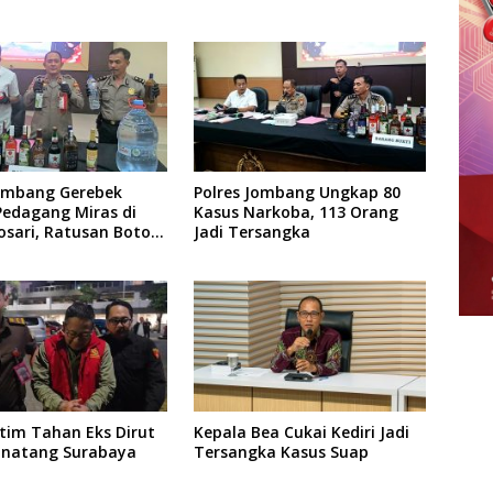
Jombang Gerebek
Polres Jombang Ungkap 80
edagang Miras di
Kasus Narkoba, 113 Orang
sari, Ratusan Botol
Jadi Tersangka
kan
atim Tahan Eks Dirut
Kepala Bea Cukai Kediri Jadi
inatang Surabaya
Tersangka Kasus Suap