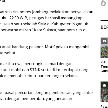
6
 XC.
 satreskrim polres Jombang melakukan penyelidikan
pukul 22.00 WIB, petugas berhasil menangkap
 di salah satu sekolah SMA di Kabupaten Nganjuk
BE
berwarna merah.” Kata Sukaca, saat pers rilis di
 anak kandung pelapor. Motif pelaku mengambil
tersebut.
Rit
mar ibu nya, mencongkel lemari dengan
Tem
ci mobil dan STNK serta di laci terdapat uang
Gun
Mag
 untuk memenuhi kebutuhan tersangka selama
an pasal pencurian dengan pemberatan yang diatur
rian dengan pemberatan, yang ancaman
Paw