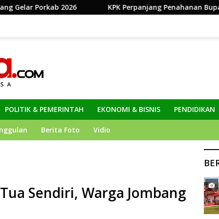
KPK Perpanjang Penahanan Bupati Muara Enim Edison 
POLITIK & PEMERINTAH
EKONOMI & BISNIS
PENDIDIKAN
nggulan
Berita Foto
Vidio
BE
g Tua Sendiri, Warga Jombang