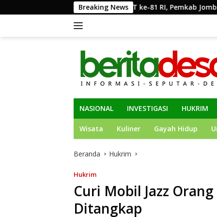
Langsung
Semarakkan HUT ke-81 RI, Pemkab Jombang Gelar Porkab 2026
Breaking News
ke
konten
NASIONAL
INVESTIGASI
HUKRIM
Wisata
Kuliner
Gayah Hidup
U
Beranda
Hukrim
Hukrim
Curi Mobil Jazz Oran
Ditangkap