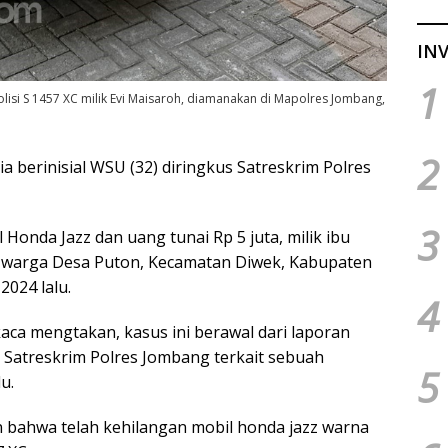
INV
1
isi S 1457 XC milik Evi Maisaroh, diamanakan di Mapolres Jombang,
2
a berinisial WSU (32) diringkus Satreskrim Polres
3
Honda Jazz dan uang tunai Rp 5 juta, milik ibu
) warga Desa Puton, Kecamatan Diwek, Kabupaten
2024 lalu.
4
ca mengtakan, kasus ini berawal dari laporan
 Satreskrim Polres Jombang terkait sebuah
5
u.
 bahwa telah kehilangan mobil honda jazz warna