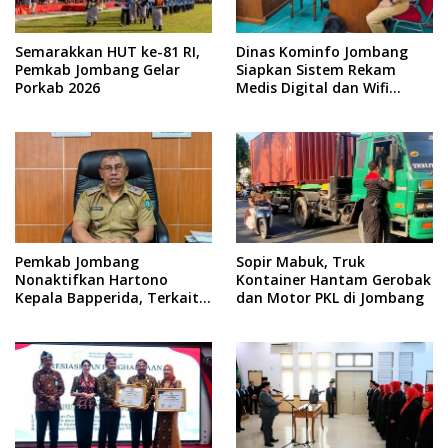
Semarakkan HUT ke-81 RI,
Dinas Kominfo Jombang
Pemkab Jombang Gelar
Siapkan Sistem Rekam
Porkab 2026
Medis Digital dan Wifi
Rakyat, Dukung Muktamar
ke-35 NU
Pemkab Jombang
Sopir Mabuk, Truk
Nonaktifkan Hartono
Kontainer Hantam Gerobak
Kepala Bapperida, Terkait
dan Motor PKL di Jombang
Kasus KPRI Sejahtera