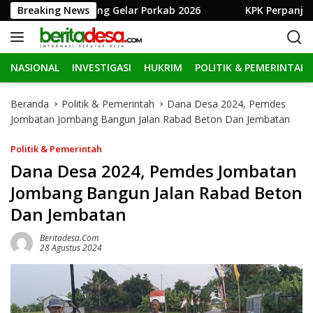
L
mkab Jombang Gelar Porkab 2026
Breaking News
KPK Perpanjang Penah
a
n
g
NASIONAL
INVESTIGASI
HUKRIM
POLITIK & PEMERINTAH
s
u
n
Beranda
Politik & Pemerintah
Dana Desa 2024, Pemdes
g
Jombatan Jombang Bangun Jalan Rabad Beton Dan Jembatan
k
e
Politik & Pemerintah
k
Dana Desa 2024, Pemdes Jombatan
o
Jombang Bangun Jalan Rabad Beton
n
t
Dan Jembatan
e
n
Beritadesa.com
28 Agustus 2024