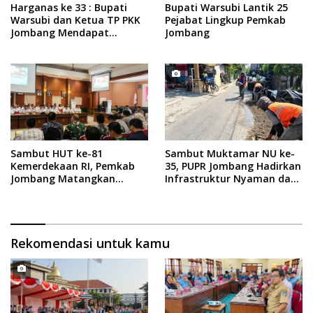
Harganas ke 33 : Bupati
Bupati Warsubi Lantik 25
Warsubi dan Ketua TP PKK
Pejabat Lingkup Pemkab
Jombang Mendapat
Jombang
Piagam Penghargaan dari
BKKBN RI
Sambut HUT ke-81
Sambut Muktamar NU ke-
Kemerdekaan RI, Pemkab
35, PUPR Jombang Hadirkan
Jombang Matangkan
Infrastruktur Nyaman dan
Rangkaian Agende
Aman di Tambakberas
Kegiatan
Rekomendasi untuk kamu