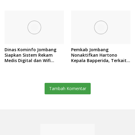
Sedekah Desa
Dinas Kominfo Jombang
Pemkab Jombang
Siapkan Sistem Rekam
Nonaktifkan Hartono
Medis Digital dan Wifi
Kepala Bapperida, Terkait
Rakyat, Dukung Muktamar
Kasus KPRI Sejahtera
ke-35 NU
Tambah Komentar