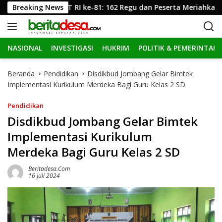
L
Semarak HUT RI ke-81: 162 Regu dan Peserta Meriahkan Gerak 
Breaking News
a
n
g
NASIONAL
INVESTIGASI
HUKRIM
POLITIK & PEMERINTAH
s
u
n
Beranda
Pendidikan
Disdikbud Jombang Gelar Bimtek
g
Implementasi Kurikulum Merdeka Bagi Guru Kelas 2 SD
k
e
Pendidikan
k
Disdikbud Jombang Gelar Bimtek
o
Implementasi Kurikulum
n
t
Merdeka Bagi Guru Kelas 2 SD
e
n
Beritadesa.com
16 Juli 2024