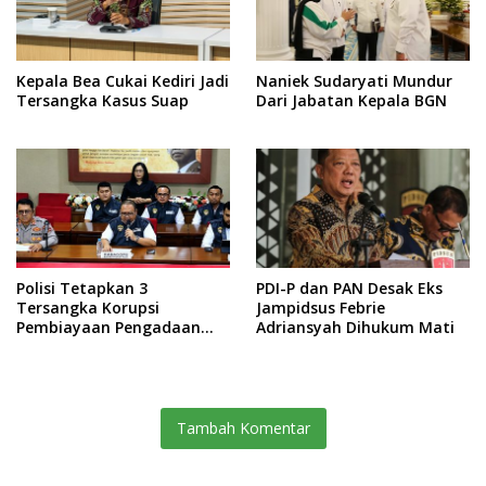
Kepala Bea Cukai Kediri Jadi
Naniek Sudaryati Mundur
Tersangka Kasus Suap
Dari Jabatan Kepala BGN
Polisi Tetapkan 3
PDI-P dan PAN Desak Eks
Tersangka Korupsi
Jampidsus Febrie
Pembiayaan Pengadaan
Adriansyah Dihukum Mati
Batu Bara PLN, Kerugian
Negara Rp 38,8 Miliar
Tambah Komentar