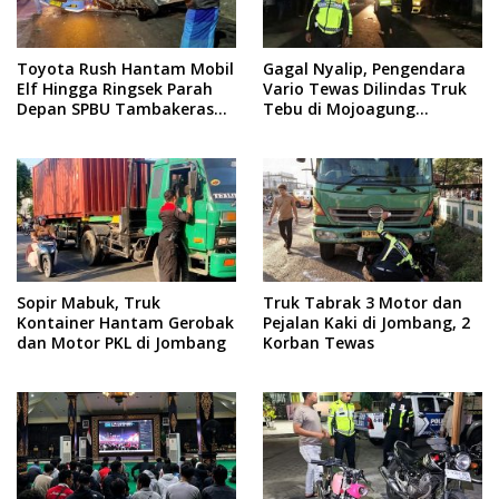
Toyota Rush Hantam Mobil
Gagal Nyalip, Pengendara
Elf Hingga Ringsek Parah
Vario Tewas Dilindas Truk
Depan SPBU Tambakeras
Tebu di Mojoagung
Jombang
Jombang
Sopir Mabuk, Truk
Truk Tabrak 3 Motor dan
Kontainer Hantam Gerobak
Pejalan Kaki di Jombang, 2
dan Motor PKL di Jombang
Korban Tewas