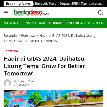
L
l Elf Hingga Ringsek Parah Depan SPBU Tambakeras Jombang
Breaking News
a
n
g
NASIONAL
INVESTIGASI
HUKRIM
POLITIK & PEMERINTAH
s
u
n
Beranda
Peristiwa
Hadir di GIIAS 2024, Daihatsu Usung
g
Tema ‘Grow For Better Tomorrow’
k
e
Peristiwa
k
Hadir di GIIAS 2024, Daihatsu
o
Usung Tema ‘Grow For Better
n
t
Tomorrow’
e
n
Beritadesa.com
21 Juli 2024