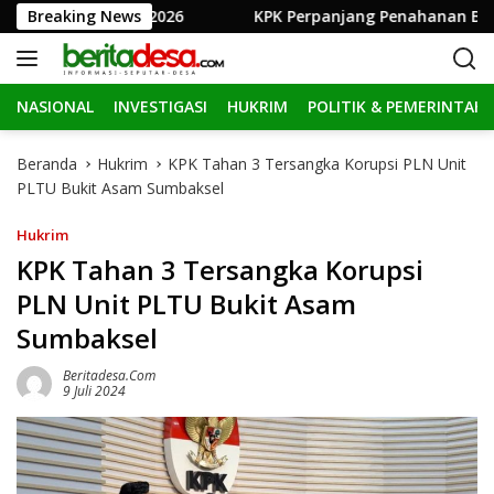
L
ar Porkab 2026
Breaking News
KPK Perpanjang Penahanan Bupati Muar
a
n
g
NASIONAL
INVESTIGASI
HUKRIM
POLITIK & PEMERINTAH
s
u
n
Beranda
Hukrim
KPK Tahan 3 Tersangka Korupsi PLN Unit
g
PLTU Bukit Asam Sumbaksel
k
e
Hukrim
k
KPK Tahan 3 Tersangka Korupsi
o
PLN Unit PLTU Bukit Asam
n
t
Sumbaksel
e
n
Beritadesa.com
9 Juli 2024