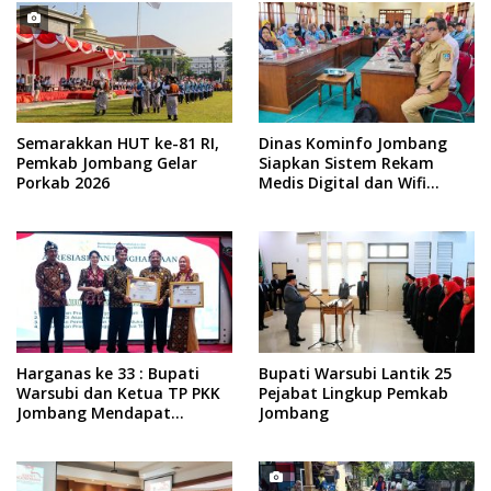
Semarakkan HUT ke-81 RI,
Dinas Kominfo Jombang
Pemkab Jombang Gelar
Siapkan Sistem Rekam
Porkab 2026
Medis Digital dan Wifi
Rakyat, Dukung Muktamar
ke-35 NU
Harganas ke 33 : Bupati
Bupati Warsubi Lantik 25
Warsubi dan Ketua TP PKK
Pejabat Lingkup Pemkab
Jombang Mendapat
Jombang
Piagam Penghargaan dari
BKKBN RI