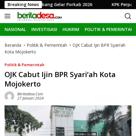
L
, Pemkab Jombang Gelar Porkab 2026
Breaking News
KPK Perpanjang P
a
n
g
NASIONAL
INVESTIGASI
HUKRIM
POLITIK & PEMERINTAH
s
u
n
Beranda
Politik & Pemerintah
OJK Cabut Ijin BPR Syari’ah
g
Kota Mojokerto
k
e
Politik & Pemerintah
k
OJK Cabut Ijin BPR Syari’ah Kota
o
Mojokerto
n
t
Beritadesa.com
e
27 Januari 2024
n