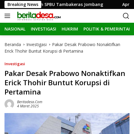
L
 Parah Depan SPBU Tambakeras Jombang
Breaking News
Apresiasi Sek
a
n
g
NASIONAL
INVESTIGASI
HUKRIM
POLITIK & PEMERINTAH
s
u
n
Beranda
Investigasi
Pakar Desak Prabowo Nonaktifkan
g
Erick Thohir Buntut Korupsi di Pertamina
k
e
Investigasi
k
Pakar Desak Prabowo Nonaktifkan
o
Erick Thohir Buntut Korupsi di
n
t
Pertamina
e
n
Beritadesa.com
4 Maret 2025