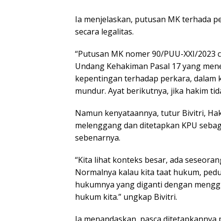
Ia menjelaskan, putusan MK terhada p
secara legalitas.
“Putusan MK nomer 90/PUU-XXI/2023 ca
Undang Kehakiman Pasal 17 yang men
kepentingan terhadap perkara, dalam 
mundur. Ayat berikutnya, jika hakim ti
Namun kenyataannya, tutur Bivitri, H
melenggang dan ditetapkan KPU sebag
sebenarnya.
“Kita lihat konteks besar, ada seseor
Normalnya kalau kita taat hukum, pedul
hukumnya yang diganti dengan menggun
hukum kita.” ungkap Bivitri.
Ia menandaskan, pasca ditetapkannya