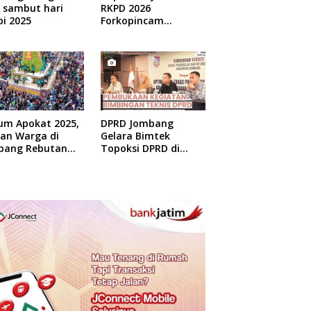
 sambut hari
RKPD 2026
i 2025
Forkopincam
Ngusian Jombang
um Apokat 2025,
DPRD Jombang
uan Warga di
Gelara Bimtek
bang Rebutan
Topoksi DPRD di
at Gratis
Hotel Mewah di
Yogyakarta