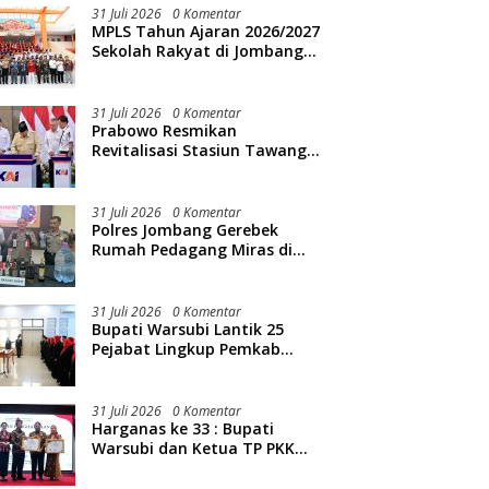
31 Juli 2026
0 Komentar
MPLS Tahun Ajaran 2026/2027
Sekolah Rakyat di Jombang
Resmi Dibuka
31 Juli 2026
0 Komentar
Prabowo Resmikan
Revitalisasi Stasiun Tawang
Semarang
31 Juli 2026
0 Komentar
Polres Jombang Gerebek
Rumah Pedagang Miras di
Kedunglosari, Ratusan Botol
Diamankan
31 Juli 2026
0 Komentar
Bupati Warsubi Lantik 25
Pejabat Lingkup Pemkab
Jombang
31 Juli 2026
0 Komentar
Harganas ke 33 : Bupati
Warsubi dan Ketua TP PKK
Jombang Mendapat Piagam
Penghargaan dari BKKBN RI