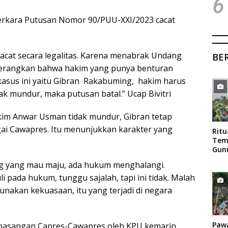
6
erkara Putusan Nomor 90/PUU-XXI/2023 cacat
cat secara legalitas. Karena menabrak Undang
BE
erangkan bahwa hakim yang punya benturan
kasus ini yaitu Gibran Rakabuming, hakim harus
dak mundur, maka putusan batal.” Ucap Bivitri
akim Anwar Usman tidak mundur, Gibran tetap
ai Cawapres. Itu menunjukkan karakter yang
Rit
Tem
Gun
Mag
ang yang mau maju, ada hukum menghalangi.
i pada hukum, tunggu sajalah, tapi ini tidak. Malah
akan kekuasaan, itu yang terjadi di negara
Paw
 pasangan Capres-Cawapres oleh KPU kemarin,