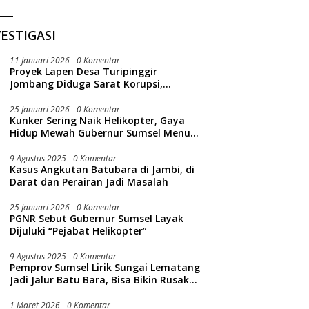
ESTIGASI
11 Januari 2026
0 Komentar
Proyek Lapen Desa Turipinggir
Jombang Diduga Sarat Korupsi,
Dikerjakan Tak Sesuai Bestek
25 Januari 2026
0 Komentar
Kunker Sering Naik Helikopter, Gaya
Hidup Mewah Gubernur Sumsel Menuai
Sorotan Publik
9 Agustus 2025
0 Komentar
Kasus Angkutan Batubara di Jambi, di
Darat dan Perairan Jadi Masalah
25 Januari 2026
0 Komentar
PGNR Sebut Gubernur Sumsel Layak
Dijuluki “Pejabat Helikopter”
9 Agustus 2025
0 Komentar
Pemprov Sumsel Lirik Sungai Lematang
Jadi Jalur Batu Bara, Bisa Bikin Rusak
Lingkungan Sungai
1 Maret 2026
0 Komentar