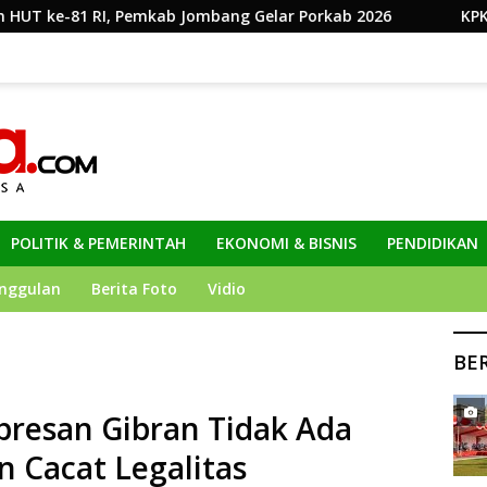
 Jombang Gelar Porkab 2026
KPK Perpanjang Penahana
POLITIK & PEMERINTAH
EKONOMI & BISNIS
PENDIDIKAN
nggulan
Berita Foto
Vidio
BE
resan Gibran Tidak Ada
 Cacat Legalitas