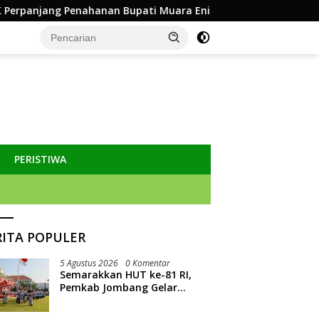
n Bupati Muara Enim Edison 30 Hari
Dinas Kominfo Jom
PERISTIWA
RITA POPULER
5 Agustus 2026
0 Komentar
Semarakkan HUT ke-81 RI,
Pemkab Jombang Gelar
Porkab 2026