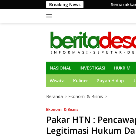
Langsung
Breaking News
Semarakkan HUT ke-81 RI, Pemkab
ke
konten
NASIONAL
INVESTIGASI
HUKRIM
Wisata
Kuliner
Gayah Hidup
U
Beranda
Ekonomi & Bisnis
Ekonomi & Bisnis
Pakar HTN : Pencawap
Legitimasi Hukum Dan