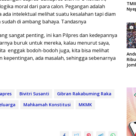
TMII
 logika moral dari para calon. Pegangan adalah
Nyep
sa ada intelektual melihat suatu kesalahan tapi diam
ta sudah di ambang bahaya. Tandasnya
yang sangat penting, ini kan Pilpres dan kedepannya
arnya buruk untuk mereka, kalau menurut saya,
ita enggak bodoh-bodoh juga, kita bisa melihat
And
n kepentingan, ada masalah, sehingga sebenarnya
Rib
Jom
Apok
apres
Bivitri Susanti
Gibran Rakabuming Raka
luarga
Mahkamah Konstitusi
MKMK