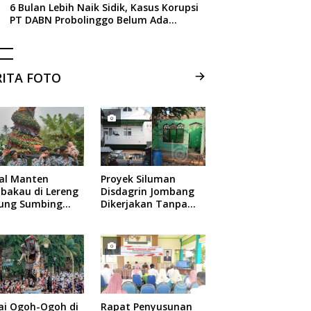
6 Bulan Lebih Naik Sidik, Kasus Korupsi
PT DABN Probolinggo Belum Ada
Tersangka, Ini Alasan Kejati Jatim
RITA FOTO
ual Manten
Proyek Siluman
bakau di Lereng
Disdagrin Jombang
ung Sumbing
Dikerjakan Tanpa
elang
Papan Nama
ai Ogoh-Ogoh di
Rapat Penyusunan