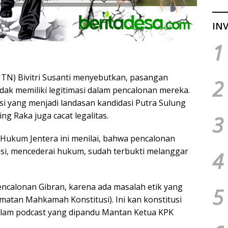
INV
1
TN) Bivitri Susanti menyebutkan, pasangan
2
ak memiliki legitimasi dalam pencalonan mereka.
i yang menjadi landasan kandidasi Putra Sulung
g Raka juga cacat legalitas.
3
i Hukum Jentera ini menilai, bahwa pencalonan
usi, mencederai hukum, sudah terbukti melanggar
4
encalonan Gibran, karena ada masalah etik yang
5
matan Mahkamah Konstitusi). Ini kan konstitusi
 dalam podcast yang dipandu Mantan Ketua KPK