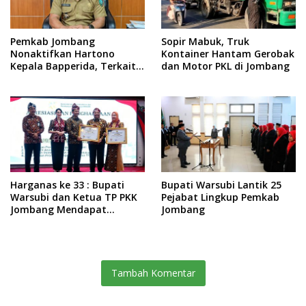
Pemkab Jombang
Sopir Mabuk, Truk
Nonaktifkan Hartono
Kontainer Hantam Gerobak
Kepala Bapperida, Terkait
dan Motor PKL di Jombang
Kasus KPRI Sejahtera
Harganas ke 33 : Bupati
Bupati Warsubi Lantik 25
Warsubi dan Ketua TP PKK
Pejabat Lingkup Pemkab
Jombang Mendapat
Jombang
Piagam Penghargaan dari
BKKBN RI
Tambah Komentar