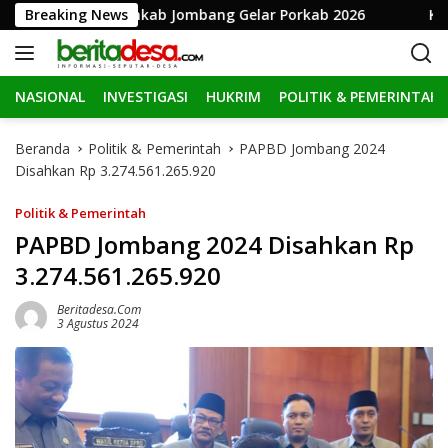
L
e-81 RI, Pemkab Jombang Gelar Porkab 2026
Breaking News
KPK Perp
a
n
g
NASIONAL
INVESTIGASI
HUKRIM
POLITIK & PEMERINTAH
s
u
n
Beranda
Politik & Pemerintah
PAPBD Jombang 2024
g
Disahkan Rp 3.274.561.265.920
k
e
Politik & Pemerintah
k
PAPBD Jombang 2024 Disahkan Rp
o
3.274.561.265.920
n
t
Beritadesa.com
e
3 Agustus 2024
n