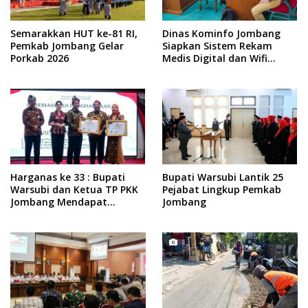
Semarakkan HUT ke-81 RI,
Dinas Kominfo Jombang
Pemkab Jombang Gelar
Siapkan Sistem Rekam
Porkab 2026
Medis Digital dan Wifi
Rakyat, Dukung Muktamar
ke-35 NU
Harganas ke 33 : Bupati
Bupati Warsubi Lantik 25
Warsubi dan Ketua TP PKK
Pejabat Lingkup Pemkab
Jombang Mendapat
Jombang
Piagam Penghargaan dari
BKKBN RI