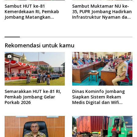
Sambut HUT ke-81
Sambut Muktamar NU ke-
Kemerdekaan RI, Pemkab
35, PUPR Jombang Hadirkan
Jombang Matangkan
Infrastruktur Nyaman dan
Rangkaian Agende
Aman di Tambakberas
Kegiatan
Rekomendasi untuk kamu
Semarakkan HUT ke-81 RI,
Dinas Kominfo Jombang
Pemkab Jombang Gelar
Siapkan Sistem Rekam
Porkab 2026
Medis Digital dan Wifi
Rakyat, Dukung Muktamar
ke-35 NU