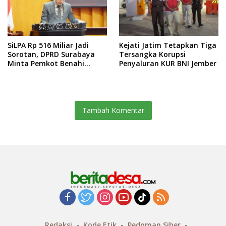
SiLPA Rp 516 Miliar Jadi
Kejati Jatim Tetapkan Tiga
Sorotan, DPRD Surabaya
Tersangka Korupsi
Minta Pemkot Benahi
Penyaluran KUR BNI Jember
Serapan Anggaran dan
Kinerja BUMD
Tambah Komentar
Redaksi
Kode Etik
Pedoman Siber