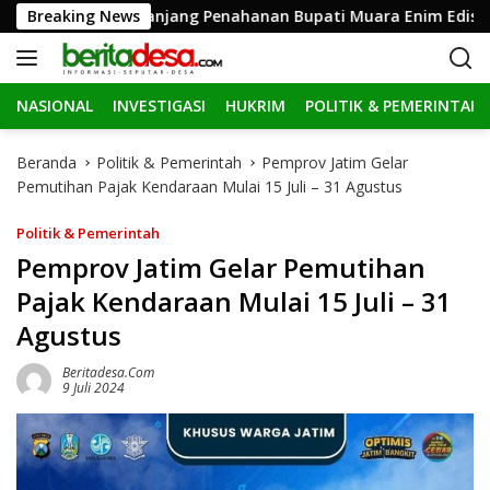
L
KPK Perpanjang Penahanan Bupati Muara Enim Edison 30 Ha
Breaking News
a
n
g
NASIONAL
INVESTIGASI
HUKRIM
POLITIK & PEMERINTAH
s
u
n
Beranda
Politik & Pemerintah
Pemprov Jatim Gelar
g
Pemutihan Pajak Kendaraan Mulai 15 Juli – 31 Agustus
k
e
Politik & Pemerintah
k
Pemprov Jatim Gelar Pemutihan
o
Pajak Kendaraan Mulai 15 Juli – 31
n
t
Agustus
e
n
Beritadesa.com
9 Juli 2024