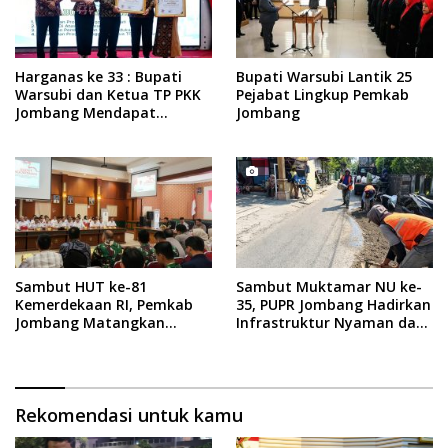
Harganas ke 33 : Bupati
Bupati Warsubi Lantik 25
Warsubi dan Ketua TP PKK
Pejabat Lingkup Pemkab
Jombang Mendapat
Jombang
Piagam Penghargaan dari
BKKBN RI
Sambut HUT ke-81
Sambut Muktamar NU ke-
Kemerdekaan RI, Pemkab
35, PUPR Jombang Hadirkan
Jombang Matangkan
Infrastruktur Nyaman dan
Rangkaian Agende
Aman di Tambakberas
Kegiatan
Rekomendasi untuk kamu