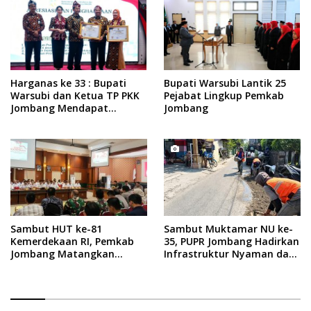
Harganas ke 33 : Bupati
Bupati Warsubi Lantik 25
Warsubi dan Ketua TP PKK
Pejabat Lingkup Pemkab
Jombang Mendapat
Jombang
Piagam Penghargaan dari
BKKBN RI
Sambut HUT ke-81
Sambut Muktamar NU ke-
Kemerdekaan RI, Pemkab
35, PUPR Jombang Hadirkan
Jombang Matangkan
Infrastruktur Nyaman dan
Rangkaian Agende
Aman di Tambakberas
Kegiatan