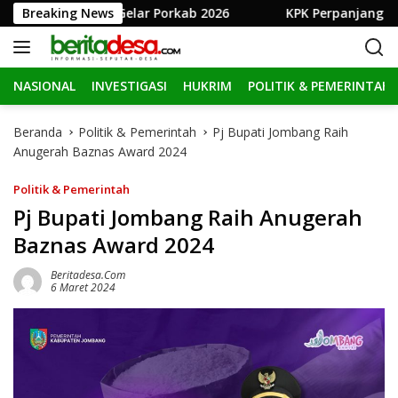
L
b Jombang Gelar Porkab 2026
Breaking News
KPK Perpanjang Penahana
a
n
g
NASIONAL
INVESTIGASI
HUKRIM
POLITIK & PEMERINTAH
s
u
n
Beranda
Politik & Pemerintah
Pj Bupati Jombang Raih
g
Anugerah Baznas Award 2024
k
e
Politik & Pemerintah
k
Pj Bupati Jombang Raih Anugerah
o
Baznas Award 2024
n
t
Beritadesa.com
e
6 Maret 2024
n