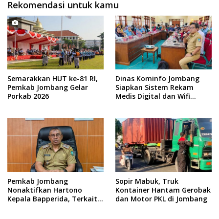
Rekomendasi untuk kamu
Semarakkan HUT ke-81 RI,
Dinas Kominfo Jombang
Pemkab Jombang Gelar
Siapkan Sistem Rekam
Porkab 2026
Medis Digital dan Wifi
Rakyat, Dukung Muktamar
ke-35 NU
Pemkab Jombang
Sopir Mabuk, Truk
Nonaktifkan Hartono
Kontainer Hantam Gerobak
Kepala Bapperida, Terkait
dan Motor PKL di Jombang
Kasus KPRI Sejahtera