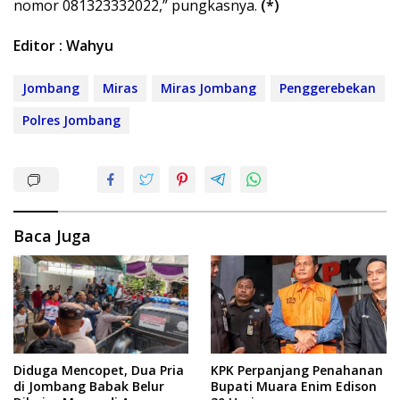
nomor 081323332022,” pungkasnya.
(*)
Editor : Wahyu
Jombang
Miras
Miras Jombang
Penggerebekan
Polres Jombang
Baca Juga
Diduga Mencopet, Dua Pria
KPK Perpanjang Penahanan
di Jombang Babak Belur
Bupati Muara Enim Edison