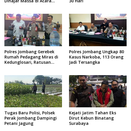
Dihajar Massa di Acara
30 Hari
Sedekah Desa
Polres Jombang Gerebek
Polres Jombang Ungkap 80
Rumah Pedagang Miras di
Kasus Narkoba, 113 Orang
Kedunglosari, Ratusan
Jadi Tersangka
Botol Diamankan
Tugas Baru Polisi, Polsek
Kejati Jatim Tahan Eks
Perak Jombang Dampingi
Dirut Kebun Binatang
Petani Jagung
Surabaya