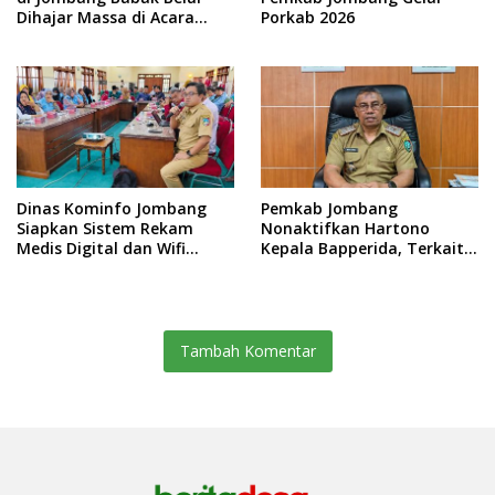
Dihajar Massa di Acara
Porkab 2026
Sedekah Desa
Dinas Kominfo Jombang
Pemkab Jombang
Siapkan Sistem Rekam
Nonaktifkan Hartono
Medis Digital dan Wifi
Kepala Bapperida, Terkait
Rakyat, Dukung Muktamar
Kasus KPRI Sejahtera
ke-35 NU
Tambah Komentar