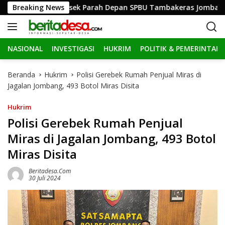
L
f Hingga Ringsek Parah Depan SPBU Tambakeras Jombang
Breaking News
a
n
g
NASIONAL
INVESTIGASI
HUKRIM
POLITIK & PEMERINTAH
s
u
n
Beranda
Hukrim
Polisi Gerebek Rumah Penjual Miras di
g
Jagalan Jombang, 493 Botol Miras Disita
k
e
Hukrim
k
Polisi Gerebek Rumah Penjual
o
Miras di Jagalan Jombang, 493 Botol
n
t
Miras Disita
e
n
Beritadesa.com
30 Juli 2024