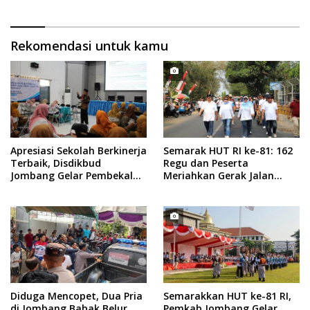
Rekomendasi untuk kamu
Apresiasi Sekolah Berkinerja
Semarak HUT RI ke-81: 162
Terbaik, Disdikbud
Regu dan Peserta
Jombang Gelar Pembekalan
Meriahkan Gerak Jalan
RKAS
ROJO Jombang 2026
Diduga Mencopet, Dua Pria
Semarakkan HUT ke-81 RI,
di Jombang Babak Belur
Pemkab Jombang Gelar