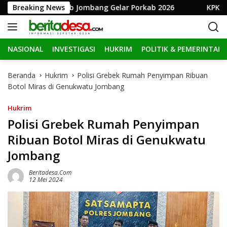
L
81 RI, Pemkab Jombang Gelar Porkab 2026
Breaking News
KPK Perpanj
a
n
g
NASIONAL
INVESTIGASI
HUKRIM
POLITIK & PEMERINTAH
s
u
n
Beranda
Hukrim
Polisi Grebek Rumah Penyimpan Ribuan
g
Botol Miras di Genukwatu Jombang
k
e
Hukrim
k
Polisi Grebek Rumah Penyimpan
o
Ribuan Botol Miras di Genukwatu
n
t
Jombang
e
n
Beritadesa.com
12 Mei 2024