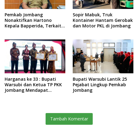
Pemkab Jombang
Sopir Mabuk, Truk
Nonaktifkan Hartono
Kontainer Hantam Gerobak
Kepala Bapperida, Terkait
dan Motor PKL di Jombang
Kasus KPRI Sejahtera
Harganas ke 33 : Bupati
Bupati Warsubi Lantik 25
Warsubi dan Ketua TP PKK
Pejabat Lingkup Pemkab
Jombang Mendapat
Jombang
Piagam Penghargaan dari
BKKBN RI
Tambah Komentar