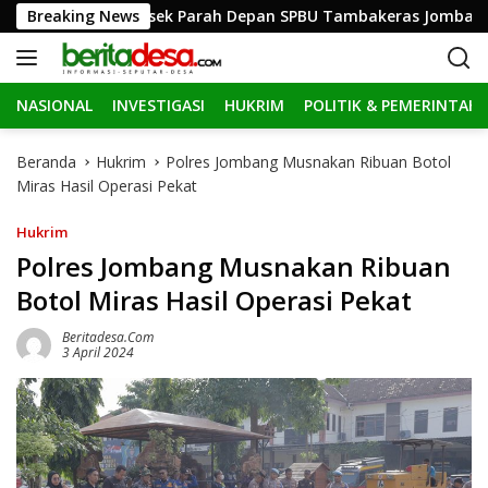
L
f Hingga Ringsek Parah Depan SPBU Tambakeras Jombang
Breaking News
a
n
g
NASIONAL
INVESTIGASI
HUKRIM
POLITIK & PEMERINTAH
s
u
n
Beranda
Hukrim
Polres Jombang Musnakan Ribuan Botol
g
Miras Hasil Operasi Pekat
k
e
Hukrim
k
Polres Jombang Musnakan Ribuan
o
Botol Miras Hasil Operasi Pekat
n
t
Beritadesa.com
e
3 April 2024
n