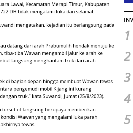
uara Lawai, Kecamatan Merapi Timur, Kabupaten
722 DH tidak mengalami luka dan selamat.
INV
uwandi mengatakan, kejadian itu berlangsung pada
1
jau datang dari arah Prabumulih hendak menuju ke
2
n, tiba-tiba Wawan mengambil jalur ke arah ke
ebut langsung menghantam truk dari arah
3
gsek di bagian depan hingga membuat Wawan tewas
entara pengemudi mobil Kijang ini kurang
4
engan truk,” kata Suwandi, Jumat (25/8/2023).
wa tersebut langsung berupaya memberikan
5
 kondisi Wawan yang mengalami luka parah
akhirnya tewas.