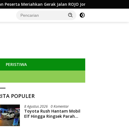
rak Jalan ROJO Jombang 2026
Diduga Mencopet, Dua Pri
PERISTIWA
RITA POPULER
8 Agustus 2026
0 Komentar
Toyota Rush Hantam Mobil
Elf Hingga Ringsek Parah
Depan SPBU Tambakeras
Jombang