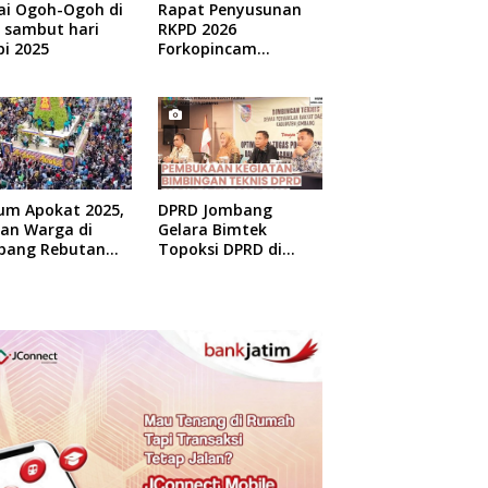
ai Ogoh-Ogoh di
Rapat Penyusunan
 sambut hari
RKPD 2026
i 2025
Forkopincam
Ngusian Jombang
um Apokat 2025,
DPRD Jombang
uan Warga di
Gelara Bimtek
bang Rebutan
Topoksi DPRD di
at Gratis
Hotel Mewah di
Yogyakarta