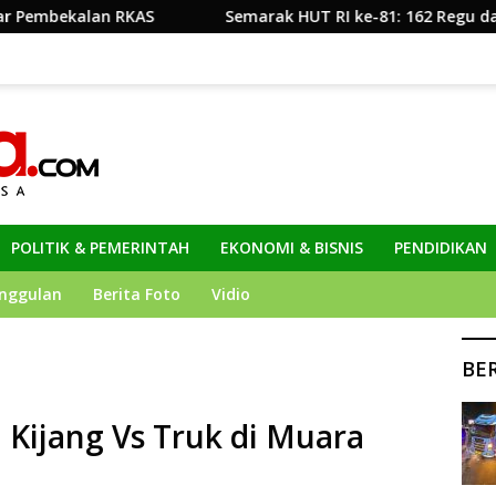
Semarak HUT RI ke-81: 162 Regu dan Peserta Meriahkan Ge
POLITIK & PEMERINTAH
EKONOMI & BISNIS
PENDIDIKAN
nggulan
Berita Foto
Vidio
BE
Kijang Vs Truk di Muara