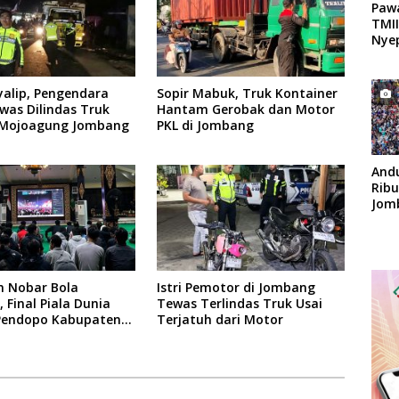
Paw
TMII
Nyep
yalip, Pengendara
Sopir Mabuk, Truk Kontainer
was Dilindas Truk
Hantam Gerobak dan Motor
 Mojoagung Jombang
PKL di Jombang
And
Rib
Jom
Apok
n Nobar Bola
Istri Pemotor di Jombang
 Final Piala Dunia
Tewas Terlindas Truk Usai
 Pendopo Kabupaten
Terjatuh dari Motor
g