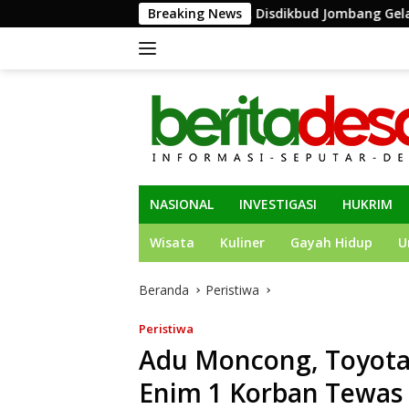
Langsung
kinerja Terbaik, Disdikbud Jombang Gelar Pembekalan RKAS
Breaking News
ke
konten
NASIONAL
INVESTIGASI
HUKRIM
Wisata
Kuliner
Gayah Hidup
U
Beranda
Peristiwa
Peristiwa
Adu Moncong, Toyota 
Enim 1 Korban Tewas