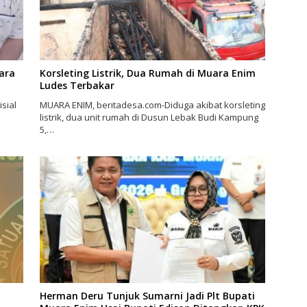
ara
Korsleting Listrik, Dua Rumah di Muara Enim
Ludes Terbakar
sial
MUARA ENIM, beritadesa.com-Diduga akibat korsleting
listrik, dua unit rumah di Dusun Lebak Budi Kampung
5,…
Herman Deru Tunjuk Sumarni Jadi Plt Bupati