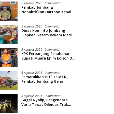
5 Agustus 2026
0 Komentar
Pemkab Jombang
Nonaktifkan Hartono Kepala
Bapperida, Terkait Kasus KPRI
Sejahtera
5 Agustus 2026
0 Komentar
Dinas Kominfo Jombang
Siapkan Sistem Rekam Medis
Digital dan Wifi Rakyat,
Dukung Muktamar ke-35 NU
5 Agustus 2026
0 Komentar
KPK Perpanjang Penahanan
Bupati Muara Enim Edison 30
Hari
5 Agustus 2026
0 Komentar
Semarakkan HUT ke-81 RI,
Pemkab Jombang Gelar
Porkab 2026
8 Agustus 2026
0 Komentar
Gagal Nyalip, Pengendara
Vario Tewas Dilindas Truk
Tebu di Mojoagung Jombang