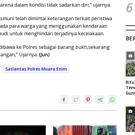
6
rena dalam kondisi tidak sadarkan diri,” ujarnya.
uni telah dimintai keterangan terkait peristiwa
pada para warga yang menggunakan kendaraan
mudi untuk menghindari terjadinya kecelakaan.
BE
dibawa ke Polres sebagai barang bukti,sekarang
rangan,” Ujarnya.
(Jun)
Satlantas Polres Muara Enim
Rit
Tem
Gun
Mag