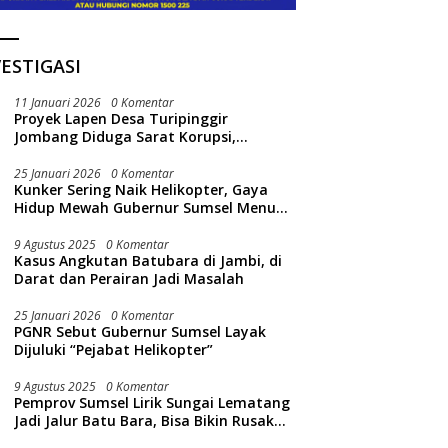
ESTIGASI
11 Januari 2026
0 Komentar
Proyek Lapen Desa Turipinggir
Jombang Diduga Sarat Korupsi,
Dikerjakan Tak Sesuai Bestek
25 Januari 2026
0 Komentar
Kunker Sering Naik Helikopter, Gaya
Hidup Mewah Gubernur Sumsel Menuai
Sorotan Publik
9 Agustus 2025
0 Komentar
Kasus Angkutan Batubara di Jambi, di
Darat dan Perairan Jadi Masalah
25 Januari 2026
0 Komentar
PGNR Sebut Gubernur Sumsel Layak
Dijuluki “Pejabat Helikopter”
9 Agustus 2025
0 Komentar
Pemprov Sumsel Lirik Sungai Lematang
Jadi Jalur Batu Bara, Bisa Bikin Rusak
Lingkungan Sungai