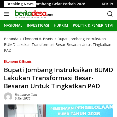
L
RI, Pemkab Jombang Gelar Porkab 2026
Breaking News
KPK Perpanjan
a
n
g
NASIONAL
INVESTIGASI
HUKRIM
POLITIK & PEMERINTAH
s
u
n
Beranda
Ekonomi & Bisnis
Bupati Jombang Instruksikan
g
BUMD Lakukan Transformasi Besar-Besaran Untuk Tingkatkan
k
PAD
e
k
Ekonomi & Bisnis
o
Bupati Jombang Instruksikan BUMD
n
Lakukan Transformasi Besar-
t
e
Besaran Untuk Tingkatkan PAD
n
Beritadesa.com
6 Mei 2026