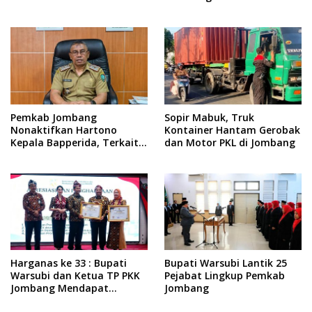
Rakyat, Dukung Muktamar
ke-35 NU
Pemkab Jombang
Sopir Mabuk, Truk
Nonaktifkan Hartono
Kontainer Hantam Gerobak
Kepala Bapperida, Terkait
dan Motor PKL di Jombang
Kasus KPRI Sejahtera
Harganas ke 33 : Bupati
Bupati Warsubi Lantik 25
Warsubi dan Ketua TP PKK
Pejabat Lingkup Pemkab
Jombang Mendapat
Jombang
Piagam Penghargaan dari