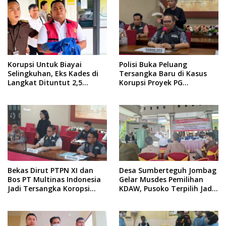
Korupsi Untuk Biayai
Polisi Buka Peluang
Selingkuhan, Eks Kades di
Tersangka Baru di Kasus
Langkat Dituntut 2,5
Korupsi Proyek PG
Tahun Penjara
Asembagoes Situbondo
Bekas Dirut PTPN XI dan
Desa Sumberteguh Jombag
Bos PT Multinas Indonesia
Gelar Musdes Pemilihan
Jadi Tersangka Koropsi
KDAW, Pusoko Terpilih Jadi
Proyek PG Asembagoes
Kades
Situbondo