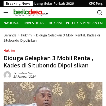
L
I, Pemkab Jombang Gelar Porkab 2026
Breaking News
KPK Perpanjang 
a
n
g
NASIONAL
INVESTIGASI
HUKRIM
POLITIK & PEMERINTAH
s
u
n
Beranda
Hukrim
Diduga Gelapkan 3 Mobil Rental, Kades di
g
Situbondo Dipolisikan
k
e
Hukrim
k
Diduga Gelapkan 3 Mobil Rental,
o
Kades di Situbondo Dipolisikan
n
t
Beritadesa.com
e
28 Februari 2024
n