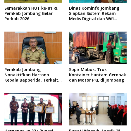
Semarakkan HUT ke-81 RI,
Dinas Kominfo Jombang
Pemkab Jombang Gelar
Siapkan Sistem Rekam
Porkab 2026
Medis Digital dan Wifi
Rakyat, Dukung Muktamar
ke-35 NU
Pemkab Jombang
Sopir Mabuk, Truk
Nonaktifkan Hartono
Kontainer Hantam Gerobak
Kepala Bapperida, Terkait
dan Motor PKL di Jombang
Kasus KPRI Sejahtera
Harganas ke 33 : Bupati
Bupati Warsubi Lantik 25