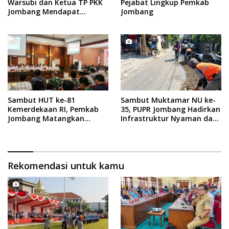
Warsubi dan Ketua TP PKK
Pejabat Lingkup Pemkab
Jombang Mendapat
Jombang
Piagam Penghargaan dari
BKKBN RI
Sambut HUT ke-81
Sambut Muktamar NU ke-
Kemerdekaan RI, Pemkab
35, PUPR Jombang Hadirkan
Jombang Matangkan
Infrastruktur Nyaman dan
Rangkaian Agende
Aman di Tambakberas
Kegiatan
Rekomendasi untuk kamu