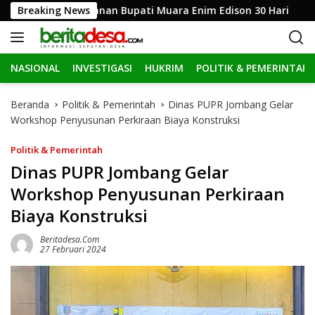
L
ang Penahanan Bupati Muara Enim Edison 30 Hari
Breaking News
Dina
a
n
g
NASIONAL
INVESTIGASI
HUKRIM
POLITIK & PEMERINTAH
s
u
n
Beranda
Politik & Pemerintah
Dinas PUPR Jombang Gelar
g
Workshop Penyusunan Perkiraan Biaya Konstruksi
k
e
Politik & Pemerintah
k
Dinas PUPR Jombang Gelar
o
Workshop Penyusunan Perkiraan
n
t
Biaya Konstruksi
e
n
Beritadesa.com
27 Februari 2024