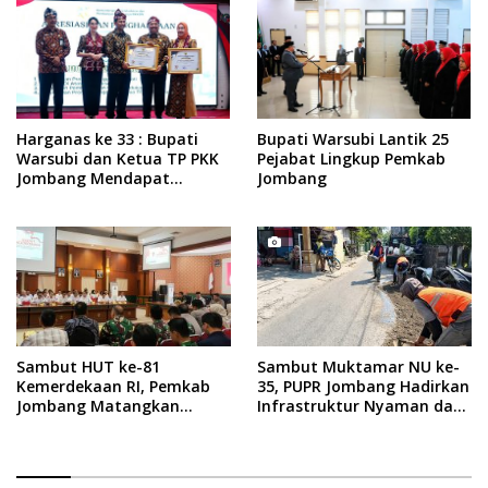
Harganas ke 33 : Bupati
Bupati Warsubi Lantik 25
Warsubi dan Ketua TP PKK
Pejabat Lingkup Pemkab
Jombang Mendapat
Jombang
Piagam Penghargaan dari
BKKBN RI
Sambut HUT ke-81
Sambut Muktamar NU ke-
Kemerdekaan RI, Pemkab
35, PUPR Jombang Hadirkan
Jombang Matangkan
Infrastruktur Nyaman dan
Rangkaian Agende
Aman di Tambakberas
Kegiatan