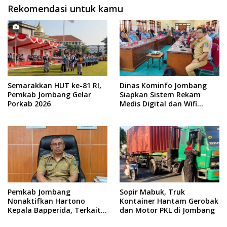
Rekomendasi untuk kamu
Semarakkan HUT ke-81 RI,
Dinas Kominfo Jombang
Pemkab Jombang Gelar
Siapkan Sistem Rekam
Porkab 2026
Medis Digital dan Wifi
Rakyat, Dukung Muktamar
ke-35 NU
Pemkab Jombang
Sopir Mabuk, Truk
Nonaktifkan Hartono
Kontainer Hantam Gerobak
Kepala Bapperida, Terkait
dan Motor PKL di Jombang
Kasus KPRI Sejahtera