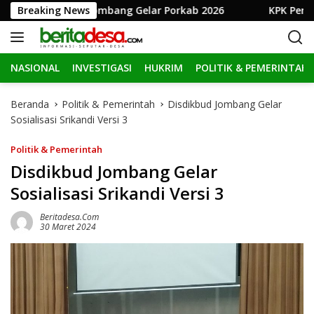
L
 RI, Pemkab Jombang Gelar Porkab 2026
Breaking News
KPK Perpanjan
a
n
g
NASIONAL
INVESTIGASI
HUKRIM
POLITIK & PEMERINTAH
s
u
n
Beranda
Politik & Pemerintah
Disdikbud Jombang Gelar
g
Sosialisasi Srikandi Versi 3
k
e
Politik & Pemerintah
k
Disdikbud Jombang Gelar
o
Sosialisasi Srikandi Versi 3
n
t
Beritadesa.com
e
30 Maret 2024
n