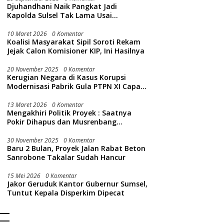
Djuhandhani Naik Pangkat Jadi
Kapolda Sulsel Tak Lama Usai
Nyatakan Ijazah Jokowi Asli
10 Maret 2026
0 Komentar
Koalisi Masyarakat Sipil Soroti Rekam
Jejak Calon Komisioner KIP, Ini Hasilnya
20 November 2025
0 Komentar
Kerugian Negara di Kasus Korupsi
Modernisasi Pabrik Gula PTPN XI Capai
Rp 645 M
13 Maret 2026
0 Komentar
Mengakhiri Politik Proyek : Saatnya
Pokir Dihapus dan Musrenbang
Dipulihkan
30 November 2025
0 Komentar
Baru 2 Bulan, Proyek Jalan Rabat Beton
Sanrobone Takalar Sudah Hancur
15 Mei 2026
0 Komentar
Jakor Geruduk Kantor Gubernur Sumsel,
Tuntut Kepala Disperkim Dipecat