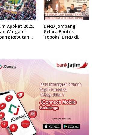
um Apokat 2025,
DPRD Jombang
uan Warga di
Gelara Bimtek
bang Rebutan
Topoksi DPRD di
at Gratis
Hotel Mewah di
Yogyakarta