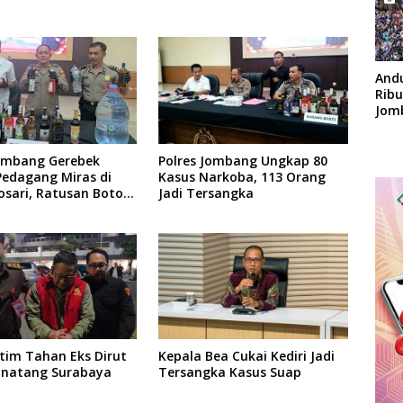
And
Rib
Jom
Apok
Jombang Gerebek
Polres Jombang Ungkap 80
edagang Miras di
Kasus Narkoba, 113 Orang
sari, Ratusan Botol
Jadi Tersangka
kan
atim Tahan Eks Dirut
Kepala Bea Cukai Kediri Jadi
inatang Surabaya
Tersangka Kasus Suap