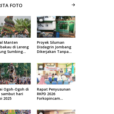
RITA FOTO
ual Manten
Proyek Siluman
bakau di Lereng
Disdagrin Jombang
ung Sumbing
Dikerjakan Tanpa
elang
Papan Nama
ai Ogoh-Ogoh di
Rapat Penyusunan
 sambut hari
RKPD 2026
i 2025
Forkopincam
Ngusian Jombang