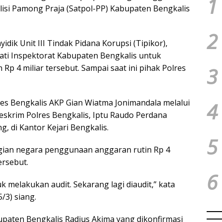
1
olisi Pamong Praja (Satpol-PP) Kabupaten Bengkalis
2
ik Unit III Tindak Pidana Korupsi (Tipikor),
ati Inspektorat Kabupaten Bengkalis untuk
p 4 miliar tersebut. Sampai saat ini pihak Polres
3
res Bengkalis AKP Gian Wiatma Jonimandala melalui
4
Reskrim Polres Bengkalis, Iptu Raudo Perdana
g, di Kantor Kejari Bengkalis.
5
gian negara penggunaan anggaran rutin Rp 4
ersebut.
6
k melakukan audit. Sekarang lagi diaudit,” kata
/3) siang.
upaten Bengkalis Radius Akima yang dikonfirmasi