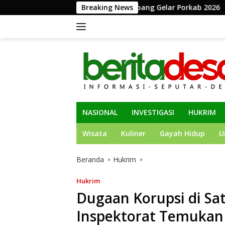
Langsung
HUT ke-81 RI, Pemkab Jombang Gelar Porkab 2026
Breaking News
KPK 
ke
konten
NASIONAL
INVESTIGASI
HUKRIM
Wisata
Kuliner
Gayah Hidup
U
Beranda
Hukrim
Hukrim
Dugaan Korupsi di Sat
Inspektorat Temukan