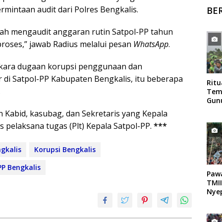
mintaan audit dari Polres Bengkalis.
BE
gah mengaudit anggaran rutin Satpol-PP tahun
proses,” jawab Radius melalui pesan
WhatsApp
.
erkara dugaan korupsi penggunaan dan
 di Satpol-PP Kabupaten Bengkalis, itu beberapa
Rit
.
Tem
Gun
Mag
n Kabid, kasubag, dan Sekretaris yang Kepala
 pelaksana tugas (Plt) Kepala Satpol-PP.
***
gkalis
Korupsi Bengkalis
PP Bengkalis
Paw
TMII
Nyep