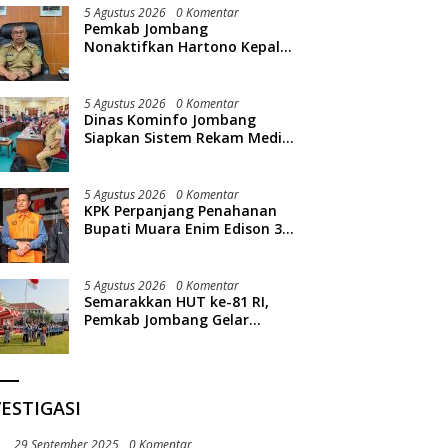
5 Agustus 2026
0 Komentar
Pemkab Jombang
Nonaktifkan Hartono Kepala
Bapperida, Terkait Kasus KPRI
Sejahtera
5 Agustus 2026
0 Komentar
Dinas Kominfo Jombang
Siapkan Sistem Rekam Medis
Digital dan Wifi Rakyat,
Dukung Muktamar ke-35 NU
5 Agustus 2026
0 Komentar
KPK Perpanjang Penahanan
Bupati Muara Enim Edison 30
Hari
5 Agustus 2026
0 Komentar
Semarakkan HUT ke-81 RI,
Pemkab Jombang Gelar
Porkab 2026
ESTIGASI
29 September 2025
0 Komentar