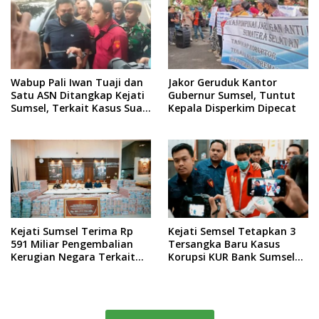
Wabup Pali Iwan Tuaji dan
Jakor Geruduk Kantor
Satu ASN Ditangkap Kejati
Gubernur Sumsel, Tuntut
Sumsel, Terkait Kasus Suap
Kepala Disperkim Dipecat
Proyek
Kejati Sumsel Terima Rp
Kejati Semsel Tetapkan 3
591 Miliar Pengembalian
Tersangka Baru Kasus
Kerugian Negara Terkait
Korupsi KUR Bank Sumsel
Korupsi Bank BUMN
Babel Muara Enim