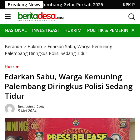
L
 RI, Pemkab Jombang Gelar Porkab 2026
Breaking News
KPK Perpanjan
a
n
g
NASIONAL
INVESTIGASI
HUKRIM
POLITIK & PEMERINTAH
s
u
n
Beranda
Hukrim
Edarkan Sabu, Warga Kemuning
g
Palembang Diringkus Polisi Sedang Tidur
k
e
Hukrim
k
Edarkan Sabu, Warga Kemuning
o
Palembang Diringkus Polisi Sedang
n
t
Tidur
e
n
Beritadesa.com
5 Mei 2024