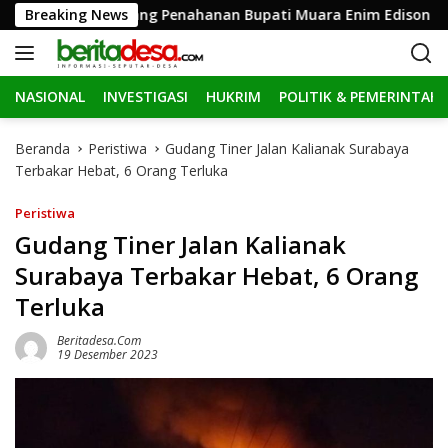
L
KPK Perpanjang Penahanan Bupati Muara Enim Edison 30 Hari
Breaking News
a
n
g
NASIONAL
INVESTIGASI
HUKRIM
POLITIK & PEMERINTAH
s
u
n
Beranda
Peristiwa
Gudang Tiner Jalan Kalianak Surabaya
g
Terbakar Hebat, 6 Orang Terluka
k
e
Peristiwa
k
Gudang Tiner Jalan Kalianak
o
Surabaya Terbakar Hebat, 6 Orang
n
t
Terluka
e
n
Beritadesa.com
19 Desember 2023