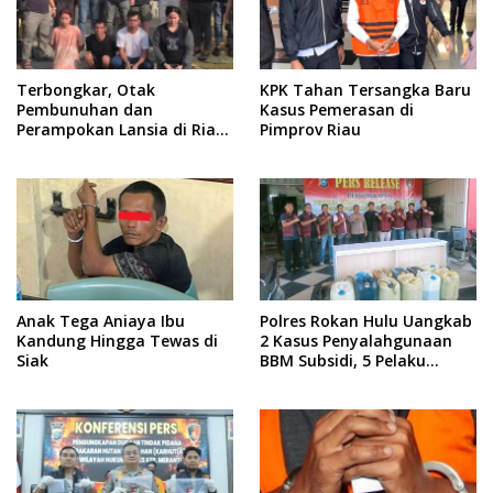
Terbongkar, Otak
KPK Tahan Tersangka Baru
Pembunuhan dan
Kasus Pemerasan di
Perampokan Lansia di Riau
Pimprov Riau
Ternyata Menantu
Sekongkol Dengan Suami
Siri
Anak Tega Aniaya Ibu
Polres Rokan Hulu Uangkab
Kandung Hingga Tewas di
2 Kasus Penyalahgunaan
Siak
BBM Subsidi, 5 Pelaku
Ditangkap