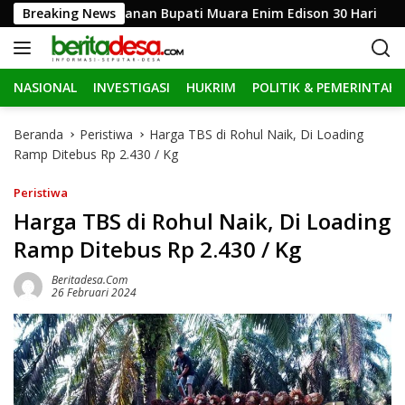
L
panjang Penahanan Bupati Muara Enim Edison 30 Hari
Breaking News
a
n
g
NASIONAL
INVESTIGASI
HUKRIM
POLITIK & PEMERINTAH
s
u
n
Beranda
Peristiwa
Harga TBS di Rohul Naik, Di Loading
g
Ramp Ditebus Rp 2.430 / Kg
k
e
Peristiwa
k
Harga TBS di Rohul Naik, Di Loading
o
Ramp Ditebus Rp 2.430 / Kg
n
t
Beritadesa.com
e
26 Februari 2024
n