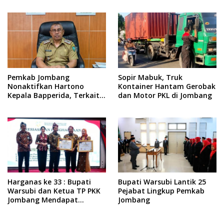
ke-35 NU
Pemkab Jombang
Sopir Mabuk, Truk
Nonaktifkan Hartono
Kontainer Hantam Gerobak
Kepala Bapperida, Terkait
dan Motor PKL di Jombang
Kasus KPRI Sejahtera
Harganas ke 33 : Bupati
Bupati Warsubi Lantik 25
Warsubi dan Ketua TP PKK
Pejabat Lingkup Pemkab
Jombang Mendapat
Jombang
Piagam Penghargaan dari
BKKBN RI