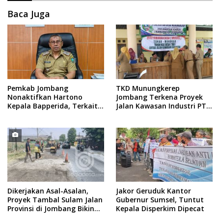
Baca Juga
Pemkab Jombang
TKD Munungkerep
Nonaktifkan Hartono
Jombang Terkena Proyek
Kepala Bapperida, Terkait
Jalan Kawasan Industri PT
Kasus KPRI Sejahtera
Intiland
Dikerjakan Asal-Asalan,
Jakor Geruduk Kantor
Proyek Tambal Sulam Jalan
Gubernur Sumsel, Tuntut
Provinsi di Jombang Bikin
Kepala Disperkim Dipecat
Warga Kecewa