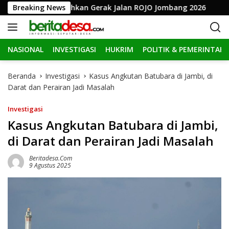
L
eriahkan Gerak Jalan ROJO Jombang 2026
Breaking News
Diduga Mencop
a
n
g
NASIONAL
INVESTIGASI
HUKRIM
POLITIK & PEMERINTAH
s
u
n
Beranda
Investigasi
Kasus Angkutan Batubara di Jambi, di
g
Darat dan Perairan Jadi Masalah
k
e
Investigasi
k
Kasus Angkutan Batubara di Jambi,
o
di Darat dan Perairan Jadi Masalah
n
t
Beritadesa.com
e
9 Agustus 2025
n