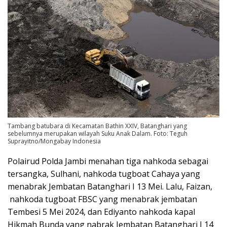
Tambang batubara di Kecamatan Bathin XXIV, Batanghari yang
sebelumnya merupakan wilayah Suku Anak Dalam. Foto: Teguh
Suprayitno/Mongabay Indonesia
Polairud Polda Jambi menahan tiga nahkoda sebagai
tersangka, Sulhani, nahkoda tugboat Cahaya yang
menabrak Jembatan Batanghari I 13 Mei. Lalu, Faizan,
nahkoda tugboat FBSC yang menabrak jembatan
Tembesi 5 Mei 2024, dan Ediyanto nahkoda kapal
Hikmah Bunda yang nabrak Jembatan Batanghari I 14