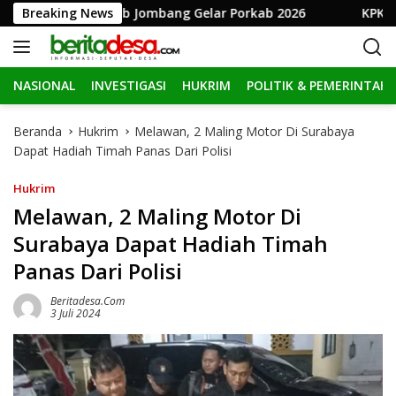
L
1 RI, Pemkab Jombang Gelar Porkab 2026
Breaking News
KPK Perpanj
a
n
g
NASIONAL
INVESTIGASI
HUKRIM
POLITIK & PEMERINTAH
s
u
n
Beranda
Hukrim
Melawan, 2 Maling Motor Di Surabaya
g
Dapat Hadiah Timah Panas Dari Polisi
k
e
Hukrim
k
Melawan, 2 Maling Motor Di
o
Surabaya Dapat Hadiah Timah
n
t
Panas Dari Polisi
e
n
Beritadesa.com
3 Juli 2024