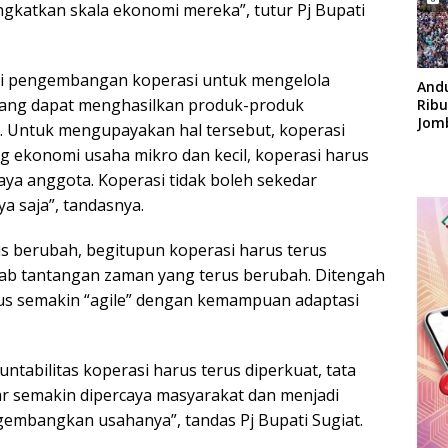
ngkatkan skala ekonomi mereka”, tutur Pj Bupati
lui pengembangan koperasi untuk mengelola
And
yang dapat menghasilkan produk-produk
Rib
Jom
gi. Untuk mengupayakan hal tersebut, koperasi
Apok
 ekonomi usaha mikro dan kecil, koperasi harus
aya anggota. Koperasi tidak boleh sekedar
 saja”, tandasnya.
s berubah, begitupun koperasi harus terus
 tantangan zaman yang terus berubah. Ditengah
arus semakin “agile” dengan kemampuan adaptasi
ntabilitas koperasi harus terus diperkuat, tata
ar semakin dipercaya masyarakat dan menjadi
gembangkan usahanya”, tandas Pj Bupati Sugiat.