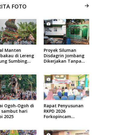
RITA FOTO
ual Manten
Proyek Siluman
bakau di Lereng
Disdagrin Jombang
ung Sumbing
Dikerjakan Tanpa
elang
Papan Nama
ai Ogoh-Ogoh di
Rapat Penyusunan
 sambut hari
RKPD 2026
i 2025
Forkopincam
Ngusian Jombang