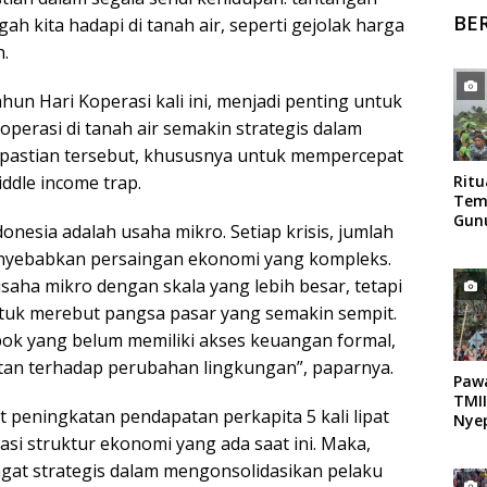
BE
h kita hadapi di tanah air, seperti gejolak harga
.
un Hari Koperasi kali ini, menjadi penting untuk
perasi di tanah air semakin strategis dalam
kpastian tersebut, khususnya untuk mempercepat
iddle income trap.
Rit
Tem
Gun
donesia adalah usaha mikro. Setiap krisis, jumlah
Mag
nyebabkan persaingan ekonomi yang kompleks.
usaha mikro dengan skala yang lebih besar, tetapi
tuk merebut pangsa pasar yang semakin sempit.
ok yang belum memiliki akses keuangan formal,
entan terhadap perubahan lingkungan”, paparnya.
Paw
TMII
t peningkatan pendapatan perkapita 5 kali lipat
Nyep
si struktur ekonomi yang ada saat ini. Maka,
ngat strategis dalam mengonsolidasikan pelaku