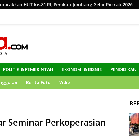
I, Pemkab Jombang Gelar Porkab 2026
KPK Perpanjang
POLITIK & PEMERINTAH
EKONOMI & BISNIS
PENDIDIKAN
nggulan
Berita Foto
Vidio
BE
r Seminar Perkoperasian