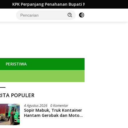
 Penahanan Bupati Muara Enim Edison 30 Hari
Dinas Ko
PERISTIWA
RITA POPULER
4 Agustus 2026
0 Komentar
Sopir Mabuk, Truk Kontainer
Hantam Gerobak dan Motor
PKL di Jombang