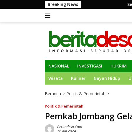
Langsung
Breaking News
Semarakkan HUT ke-81 R
ke
konten
NASIONAL
INVESTIGASI
HUKRIM
Wisata
Kuliner
Gayah Hidup
U
Beranda
Politik & Pemerintah
Politik & Pemerintah
Pemkab Jombang Gela
Beritadesa.com
16 Juli 2024