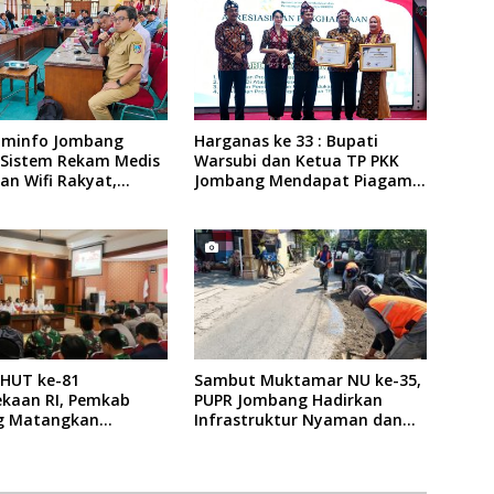
ominfo Jombang
Harganas ke 33 : Bupati
 Sistem Rekam Medis
Warsubi dan Ketua TP PKK
dan Wifi Rakyat,
Jombang Mendapat Piagam
Muktamar ke-35 NU
Penghargaan dari BKKBN RI
HUT ke-81
Sambut Muktamar NU ke-35,
kaan RI, Pemkab
PUPR Jombang Hadirkan
g Matangkan
Infrastruktur Nyaman dan
an Agende Kegiatan
Aman di Tambakberas