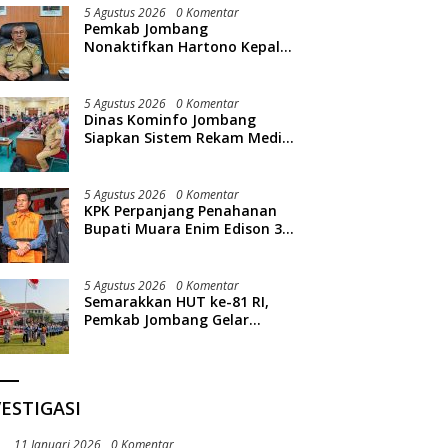
5 Agustus 2026
0 Komentar
Pemkab Jombang
Nonaktifkan Hartono Kepala
Bapperida, Terkait Kasus KPRI
Sejahtera
5 Agustus 2026
0 Komentar
Dinas Kominfo Jombang
Siapkan Sistem Rekam Medis
Digital dan Wifi Rakyat,
Dukung Muktamar ke-35 NU
5 Agustus 2026
0 Komentar
KPK Perpanjang Penahanan
Bupati Muara Enim Edison 30
Hari
5 Agustus 2026
0 Komentar
Semarakkan HUT ke-81 RI,
Pemkab Jombang Gelar
Porkab 2026
ESTIGASI
11 Januari 2026
0 Komentar