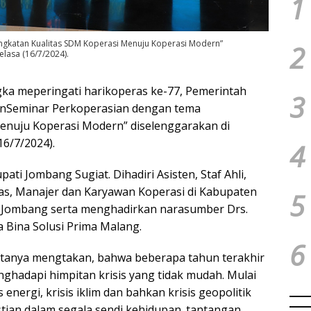
1
ngkatan Kualitas SDM Koperasi Menuju Koperasi Modern”
2
lasa (16/7/2024).
ka meperingati harikoperas ke-77, Pemerintah
3
anSeminar Perkoperasian dengan tema
enuju Koperasi Modern” diselenggarakan di
16/7/2024).
4
ati Jombang Sugiat. Dihadiri Asisten, Staf Ahli,
as, Manajer dan Karyawan Koperasi di Kabupaten
5
 Jombang serta menghadirkan narasumber Drs.
a Bina Solusi Prima Malang.
6
utanya mengtakan, bahwa beberapa tahun terakhir
nghadapi himpitan krisis yang tidak mudah. Mulai
s energi, krisis iklim dan bahkan krisis geopolitik
ian dalam segala sendi kehidupan. tantangan