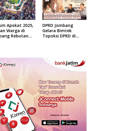
um Apokat 2025,
DPRD Jombang
uan Warga di
Gelara Bimtek
bang Rebutan
Topoksi DPRD di
at Gratis
Hotel Mewah di
Yogyakarta