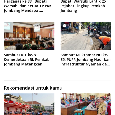
Harganas ke 33 : Bupati
Bupati Warsubi Lantik 25
Warsubi dan Ketua TP PKK
Pejabat Lingkup Pemkab
Jombang Mendapat
Jombang
Piagam Penghargaan dari
BKKBN RI
Sambut HUT ke-81
Sambut Muktamar NU ke-
Kemerdekaan RI, Pemkab
35, PUPR Jombang Hadirkan
Jombang Matangkan
Infrastruktur Nyaman dan
Rangkaian Agende
Aman di Tambakberas
Kegiatan
Rekomendasi untuk kamu