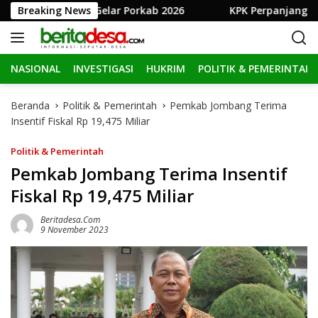
L
b Jombang Gelar Porkab 2026
Breaking News
KPK Perpanjang Penahana
a
n
g
NASIONAL
INVESTIGASI
HUKRIM
POLITIK & PEMERINTAH
s
u
n
Beranda
Politik & Pemerintah
Pemkab Jombang Terima
g
Insentif Fiskal Rp 19,475 Miliar
k
e
Politik & Pemerintah
k
Pemkab Jombang Terima Insentif
o
Fiskal Rp 19,475 Miliar
n
t
Beritadesa.com
e
9 November 2023
n