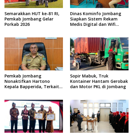
Semarakkan HUT ke-81 RI,
Dinas Kominfo Jombang
Pemkab Jombang Gelar
Siapkan Sistem Rekam
Porkab 2026
Medis Digital dan Wifi
Rakyat, Dukung Muktamar
ke-35 NU
Pemkab Jombang
Sopir Mabuk, Truk
Nonaktifkan Hartono
Kontainer Hantam Gerobak
Kepala Bapperida, Terkait
dan Motor PKL di Jombang
Kasus KPRI Sejahtera