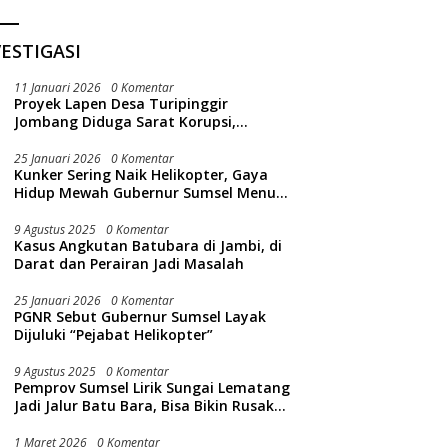
ESTIGASI
11 Januari 2026
0 Komentar
Proyek Lapen Desa Turipinggir
Jombang Diduga Sarat Korupsi,
Dikerjakan Tak Sesuai Bestek
25 Januari 2026
0 Komentar
Kunker Sering Naik Helikopter, Gaya
Hidup Mewah Gubernur Sumsel Menuai
Sorotan Publik
9 Agustus 2025
0 Komentar
Kasus Angkutan Batubara di Jambi, di
Darat dan Perairan Jadi Masalah
25 Januari 2026
0 Komentar
PGNR Sebut Gubernur Sumsel Layak
Dijuluki “Pejabat Helikopter”
9 Agustus 2025
0 Komentar
Pemprov Sumsel Lirik Sungai Lematang
Jadi Jalur Batu Bara, Bisa Bikin Rusak
Lingkungan Sungai
1 Maret 2026
0 Komentar