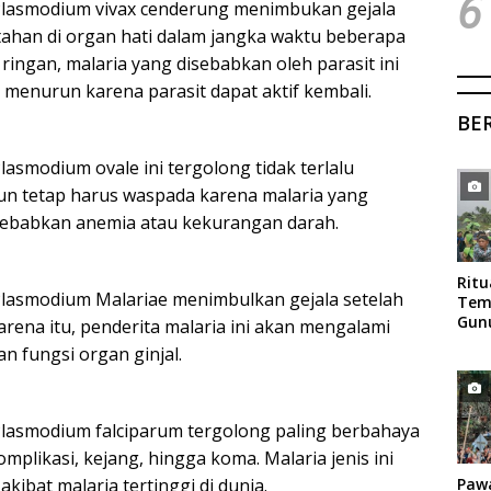
6
 Plasmodium vivax cenderung menimbukan gejala
ertahan di organ hati dalam jangka waktu beberapa
ingan, malaria yang disebabkan oleh parasit ini
menurun karena parasit dapat aktif kembali.
BE
lasmodium ovale ini tergolong tidak terlalu
n tetap harus waspada karena malaria yang
nyebabkan anemia atau kekurangan darah.
Rit
Plasmodium Malariae menimbulkan gejala setelah
Tem
Gun
karena itu, penderita malaria ini akan mengalami
Mag
n fungsi organ ginjal.
Plasmodium falciparum tergolong paling berbahaya
plikasi, kejang, hingga koma. Malaria jenis ini
kibat malaria tertinggi di dunia.
Paw