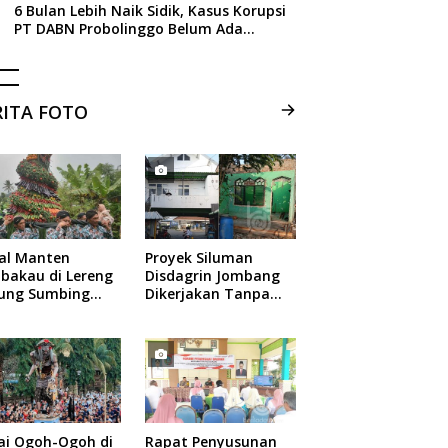
6 Bulan Lebih Naik Sidik, Kasus Korupsi
PT DABN Probolinggo Belum Ada
Tersangka, Ini Alasan Kejati Jatim
RITA FOTO
ual Manten
Proyek Siluman
bakau di Lereng
Disdagrin Jombang
ung Sumbing
Dikerjakan Tanpa
elang
Papan Nama
ai Ogoh-Ogoh di
Rapat Penyusunan