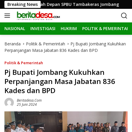
L
ngsek Parah Depan SPBU Tambakeras Jombang
Breaking News
Apresias
a
n
g
NASIONAL
INVESTIGASI
HUKRIM
POLITIK & PEMERINTAH
s
u
n
Beranda
Politik & Pemerintah
Pj Bupati Jombang Kukuhkan
g
Perpanjangan Masa Jabatan 836 Kades dan BPD
k
e
Politik & Pemerintah
k
Pj Bupati Jombang Kukuhkan
o
Perpanjangan Masa Jabatan 836
n
t
Kades dan BPD
e
n
Beritadesa.com
25 Juni 2024