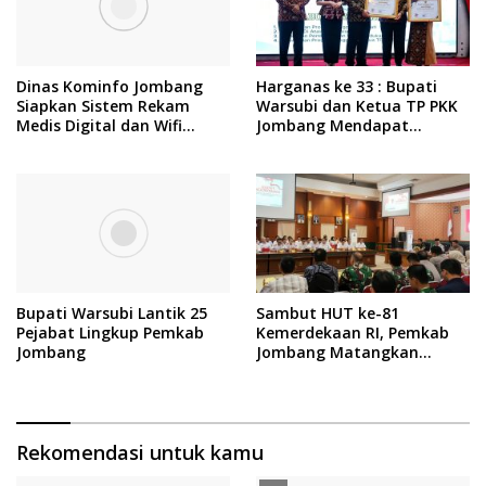
Dinas Kominfo Jombang
Harganas ke 33 : Bupati
Siapkan Sistem Rekam
Warsubi dan Ketua TP PKK
Medis Digital dan Wifi
Jombang Mendapat
Rakyat, Dukung Muktamar
Piagam Penghargaan dari
ke-35 NU
BKKBN RI
Bupati Warsubi Lantik 25
Sambut HUT ke-81
Pejabat Lingkup Pemkab
Kemerdekaan RI, Pemkab
Jombang
Jombang Matangkan
Rangkaian Agende
Kegiatan
Rekomendasi untuk kamu