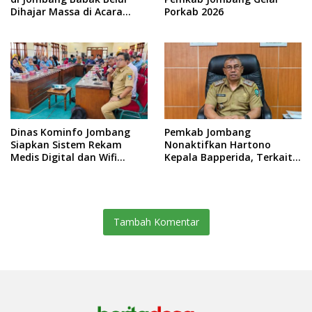
Dihajar Massa di Acara
Porkab 2026
Sedekah Desa
Dinas Kominfo Jombang
Pemkab Jombang
Siapkan Sistem Rekam
Nonaktifkan Hartono
Medis Digital dan Wifi
Kepala Bapperida, Terkait
Rakyat, Dukung Muktamar
Kasus KPRI Sejahtera
ke-35 NU
Tambah Komentar