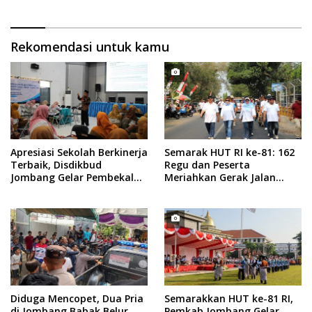
Kegiatan
Rekomendasi untuk kamu
Apresiasi Sekolah Berkinerja
Semarak HUT RI ke-81: 162
Terbaik, Disdikbud
Regu dan Peserta
Jombang Gelar Pembekalan
Meriahkan Gerak Jalan
RKAS
ROJO Jombang 2026
Diduga Mencopet, Dua Pria
Semarakkan HUT ke-81 RI,
di Jombang Babak Belur
Pemkab Jombang Gelar