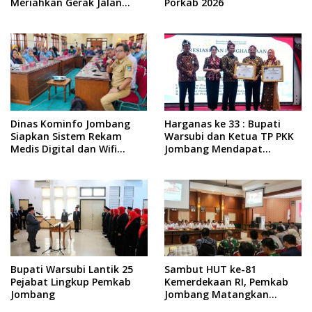
Meriahkan Gerak Jalan
Porkab 2026
ROJO Jombang 2026
Dinas Kominfo Jombang
Harganas ke 33 : Bupati
Siapkan Sistem Rekam
Warsubi dan Ketua TP PKK
Medis Digital dan Wifi
Jombang Mendapat
Rakyat, Dukung Muktamar
Piagam Penghargaan dari
ke-35 NU
BKKBN RI
Bupati Warsubi Lantik 25
Sambut HUT ke-81
Pejabat Lingkup Pemkab
Kemerdekaan RI, Pemkab
Jombang
Jombang Matangkan
Rangkaian Agende