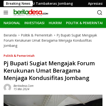
L
ah Depan SPBU Tambakeras Jombang
Breaking News
Apresiasi Sekolah 
a
n
g
NASIONAL
INVESTIGASI
HUKRIM
POLITIK & PEMERINTAH
s
u
n
Beranda
Politik & Pemerintah
Pj Bupati Sugiat Mengajak
g
Forum Kerukunan Umat Beragama Menjaga Kondusifitas
k
Jombang
e
k
Politik & Pemerintah
o
Pj Bupati Sugiat Mengajak Forum
n
Kerukunan Umat Beragama
t
e
Menjaga Kondusifitas Jombang
n
Beritadesa.com
15 Mei 2024