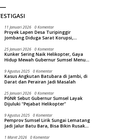
ESTIGASI
11 Januari 2026
0 Komentar
Proyek Lapen Desa Turipinggir
Jombang Diduga Sarat Korupsi,
Dikerjakan Tak Sesuai Bestek
25 Januari 2026
0 Komentar
Kunker Sering Naik Helikopter, Gaya
Hidup Mewah Gubernur Sumsel Menuai
Sorotan Publik
9 Agustus 2025
0 Komentar
Kasus Angkutan Batubara di Jambi, di
Darat dan Perairan Jadi Masalah
25 Januari 2026
0 Komentar
PGNR Sebut Gubernur Sumsel Layak
Dijuluki “Pejabat Helikopter”
9 Agustus 2025
0 Komentar
Pemprov Sumsel Lirik Sungai Lematang
Jadi Jalur Batu Bara, Bisa Bikin Rusak
Lingkungan Sungai
1 Maret 2026
0 Komentar