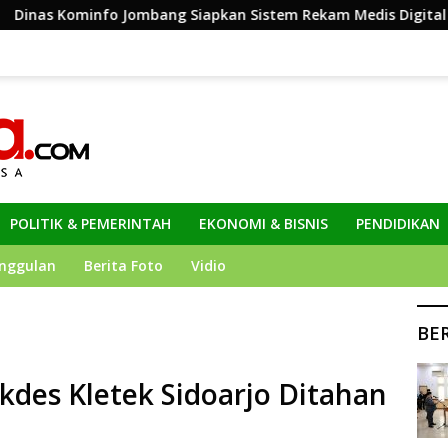
bang Siapkan Sistem Rekam Medis Digital dan Wifi Rakyat, D
POLITIK & PEMERINTAH
EKONOMI & BISNIS
PENDIDIKAN
nggulan
Berita Foto
Vidio
BE
kdes Kletek Sidoarjo Ditahan