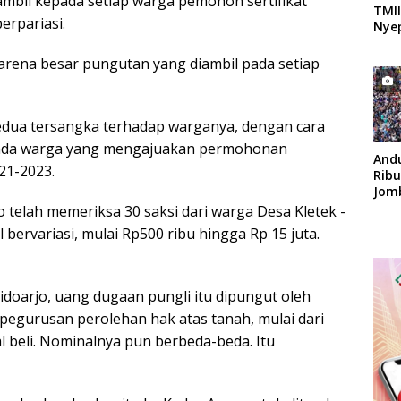
ambil kepada setiap warga pemohon sertifikat
TMII
erpariasi.
Nyep
karena besar pungutan yang diambil pada setiap
edua tersangka terhadap warganya, dengan cara
ada warga yang mengajuakan permohonan
And
21-2023.
Rib
Jom
Apok
jo telah memeriksa 30 saksi dari warga Desa Kletek -
ervariasi, mulai Rp500 ribu hingga Rp 15 juta.
Sidoarjo, uang dugaan pungli itu dipungut oleh
pegurusan perolehan hak atas tanah, mulai dari
al beli. Nominalnya pun berbeda-beda. Itu