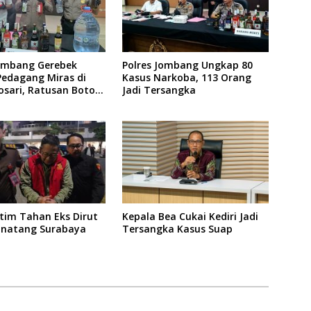
Jombang Gerebek
Polres Jombang Ungkap 80
edagang Miras di
Kasus Narkoba, 113 Orang
sari, Ratusan Botol
Jadi Tersangka
kan
atim Tahan Eks Dirut
Kepala Bea Cukai Kediri Jadi
inatang Surabaya
Tersangka Kasus Suap