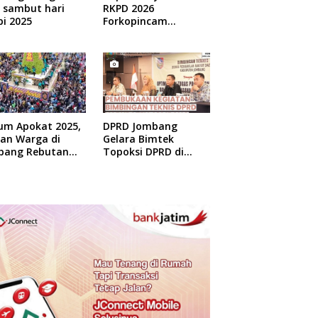
 sambut hari
RKPD 2026
i 2025
Forkopincam
Ngusian Jombang
um Apokat 2025,
DPRD Jombang
uan Warga di
Gelara Bimtek
bang Rebutan
Topoksi DPRD di
at Gratis
Hotel Mewah di
Yogyakarta