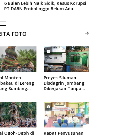
6 Bulan Lebih Naik Sidik, Kasus Korupsi
PT DABN Probolinggo Belum Ada
Tersangka, Ini Alasan Kejati Jatim
RITA FOTO
ual Manten
Proyek Siluman
bakau di Lereng
Disdagrin Jombang
ung Sumbing
Dikerjakan Tanpa
elang
Papan Nama
ai Ogoh-Ogoh di
Rapat Penyusunan