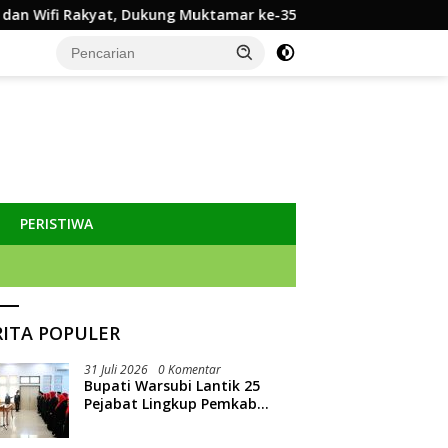
ukung Muktamar ke-35 NU
Pemkab Jombang Nonaktifkan 
PERISTIWA
RITA POPULER
31 Juli 2026
0 Komentar
Bupati Warsubi Lantik 25
Pejabat Lingkup Pemkab
Jombang