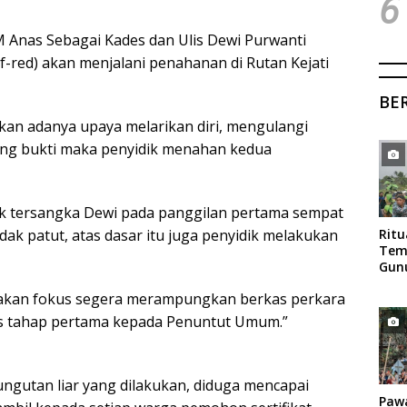
6
M Anas Sebagai Kades dan Ulis Dewi Purwanti
f-red) akan menjalani penahanan di Rutan Kejati
BE
kan adanya upaya melarikan diri, mengulangi
ang bukti maka penyidik menahan kedua
k tersangka Dewi pada panggilan pertama sempat
ak patut, atas dasar itu juga penyidik melakukan
Rit
Tem
Gun
Mag
 akan fokus segera merampungkan berkas perkara
s tahap pertama kepada Penuntut Umum.”
gutan liar yang dilakukan, diduga mencapai
Paw