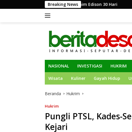
Langsung
 Bupati Muara Enim Edison 30 Hari
Breaking News
Dinas Kominfo Jom
ke
konten
NASIONAL
INVESTIGASI
HUKRIM
Wisata
Kuliner
Gayah Hidup
U
Beranda
Hukrim
Hukrim
Pungli PTSL, Kades-Se
Kejari