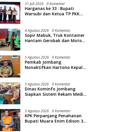
31 Juli 2026
0 Komentar
Harganas ke 33 : Bupati
Warsubi dan Ketua TP PKK
Jombang Mendapat Piagam
Penghargaan dari BKKBN RI
4 Agustus 2026
0 Komentar
Sopir Mabuk, Truk Kontainer
Hantam Gerobak dan Motor
PKL di Jombang
5 Agustus 2026
0 Komentar
Pemkab Jombang
Nonaktifkan Hartono Kepala
Bapperida, Terkait Kasus KPRI
Sejahtera
5 Agustus 2026
0 Komentar
Dinas Kominfo Jombang
Siapkan Sistem Rekam Medis
Digital dan Wifi Rakyat,
Dukung Muktamar ke-35 NU
5 Agustus 2026
0 Komentar
KPK Perpanjang Penahanan
Bupati Muara Enim Edison 30
Hari