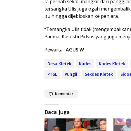
Ia pernah sekali mangkir dari panggila
tersangka Ulis juga ogah mengembalika
itu hingga dijebloskan ke penjara.
“Tersangka Ulis tidak (mengembalikan) 
Padma, Kasusbi Pidsus yang juga menjad
Pewarta :
AGUS W
Desa Kletek
Kades
Kades Kletek
PTSL
Pungli
Sekdes Kletek
Sido
Komentar
Baca Juga