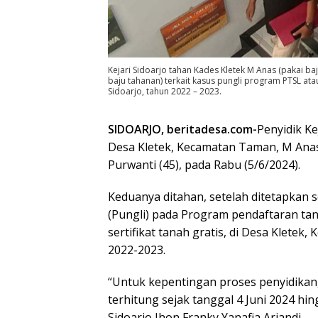
Kejari Sidoarjo tahan Kades Kletek M Anas (pakai baj
baju tahanan) terkait kasus pungli program PTSL ata
Sidoarjo, tahun 2022 – 2023.
SIDOARJO, beritadesa.com-
Penyidik Ke
Desa Kletek, Kecamatan Taman, M Anas 
Purwanti (45), pada Rabu (5/6/2024).
Keduanya ditahan, setelah ditetapkan 
(Pungli) pada Program pendaftaran tan
sertifikat tanah gratis, di Desa Klete
2022-2023.
“Untuk kepentingan proses penyidikan,
terhitung sejak tanggal 4 Juni 2024 hing
Sidoarjo Jhon Franky Yanafia Ariandi.