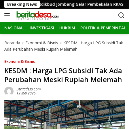
L
rja Terbaik, Disdikbud Jombang Gelar Pembekalan RKAS
Breaking News
a
n
g
NASIONAL
INVESTIGASI
HUKRIM
POLITIK & PEMERINTAH
s
u
n
Beranda
Ekonomi & Bisnis
KESDM : Harga LPG Subsidi Tak
g
Ada Perubahan Meski Rupiah Melemah
k
e
Ekonomi & Bisnis
k
KESDM : Harga LPG Subsidi Tak Ada
o
Perubahan Meski Rupiah Melemah
n
t
Beritadesa.com
e
19 Mei 2026
n