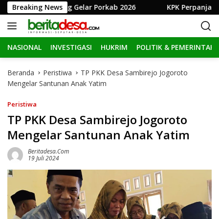
L
Jombang Gelar Porkab 2026
Breaking News
KPK Perpanjang Penahanan 
a
n
g
NASIONAL
INVESTIGASI
HUKRIM
POLITIK & PEMERINTAH
s
u
n
Beranda
Peristiwa
TP PKK Desa Sambirejo Jogoroto
g
Mengelar Santunan Anak Yatim
k
e
Peristiwa
k
TP PKK Desa Sambirejo Jogoroto
o
Mengelar Santunan Anak Yatim
n
t
Beritadesa.com
e
19 Juli 2024
n