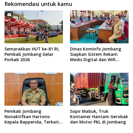
Rekomendasi untuk kamu
Semarakkan HUT ke-81 RI,
Dinas Kominfo Jombang
Pemkab Jombang Gelar
Siapkan Sistem Rekam
Porkab 2026
Medis Digital dan Wifi
Rakyat, Dukung Muktamar
ke-35 NU
Pemkab Jombang
Sopir Mabuk, Truk
Nonaktifkan Hartono
Kontainer Hantam Gerobak
Kepala Bapperida, Terkait
dan Motor PKL di Jombang
Kasus KPRI Sejahtera