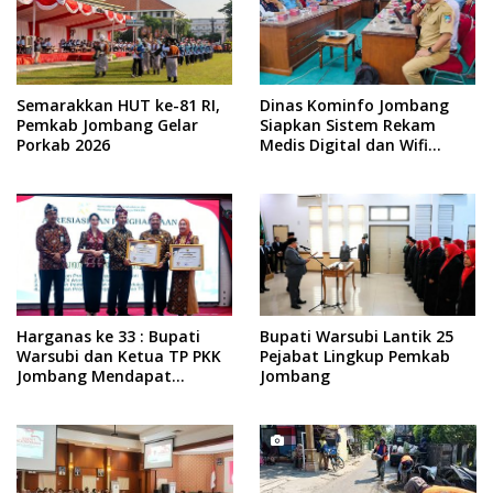
Semarakkan HUT ke-81 RI,
Dinas Kominfo Jombang
Pemkab Jombang Gelar
Siapkan Sistem Rekam
Porkab 2026
Medis Digital dan Wifi
Rakyat, Dukung Muktamar
ke-35 NU
Harganas ke 33 : Bupati
Bupati Warsubi Lantik 25
Warsubi dan Ketua TP PKK
Pejabat Lingkup Pemkab
Jombang Mendapat
Jombang
Piagam Penghargaan dari
BKKBN RI