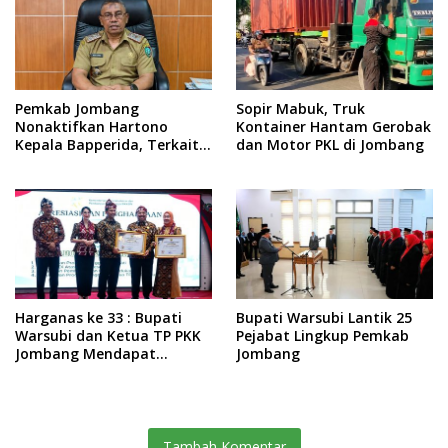
Pemkab Jombang
Sopir Mabuk, Truk
Nonaktifkan Hartono
Kontainer Hantam Gerobak
Kepala Bapperida, Terkait
dan Motor PKL di Jombang
Kasus KPRI Sejahtera
Harganas ke 33 : Bupati
Bupati Warsubi Lantik 25
Warsubi dan Ketua TP PKK
Pejabat Lingkup Pemkab
Jombang Mendapat
Jombang
Piagam Penghargaan dari
BKKBN RI
Tambah Komentar