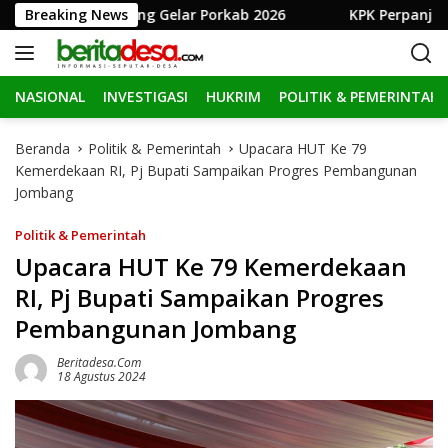
L
b Jombang Gelar Porkab 2026
Breaking News
KPK Perpanjang Penahana
a
n
g
NASIONAL
INVESTIGASI
HUKRIM
POLITIK & PEMERINTAH
s
u
n
Beranda
Politik & Pemerintah
Upacara HUT Ke 79
g
Kemerdekaan RI, Pj Bupati Sampaikan Progres Pembangunan
k
Jombang
e
k
Politik & Pemerintah
o
Upacara HUT Ke 79 Kemerdekaan
n
RI, Pj Bupati Sampaikan Progres
t
e
Pembangunan Jombang
n
Beritadesa.com
18 Agustus 2024