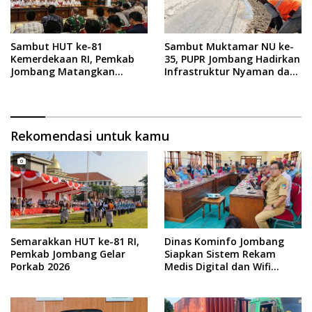
Sambut HUT ke-81
Sambut Muktamar NU ke-
Kemerdekaan RI, Pemkab
35, PUPR Jombang Hadirkan
Jombang Matangkan
Infrastruktur Nyaman dan
Rangkaian Agende
Aman di Tambakberas
Kegiatan
Rekomendasi untuk kamu
Semarakkan HUT ke-81 RI,
Dinas Kominfo Jombang
Pemkab Jombang Gelar
Siapkan Sistem Rekam
Porkab 2026
Medis Digital dan Wifi
Rakyat, Dukung Muktamar
ke-35 NU