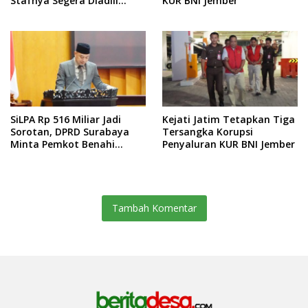
Stafnya Segera Diadili
KUR BNI Jember
Terkai Kasu Pemerasan
SiLPA Rp 516 Miliar Jadi
Kejati Jatim Tetapkan Tiga
Sorotan, DPRD Surabaya
Tersangka Korupsi
Minta Pemkot Benahi
Penyaluran KUR BNI Jember
Serapan Anggaran dan
Kinerja BUMD
Tambah Komentar