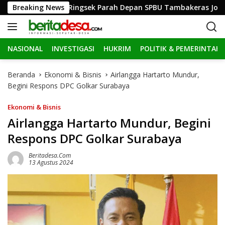
L
l Elf Hingga Ringsek Parah Depan SPBU Tambakeras Jombang
Breaking News
a
n
g
NASIONAL
INVESTIGASI
HUKRIM
POLITIK & PEMERINTAH
s
u
n
Beranda
Ekonomi & Bisnis
Airlangga Hartarto Mundur,
g
Begini Respons DPC Golkar Surabaya
k
e
Ekonomi & Bisnis
k
Airlangga Hartarto Mundur, Begini
o
Respons DPC Golkar Surabaya
n
t
Beritadesa.com
e
13 Agustus 2024
n