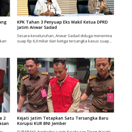
ang
KPK Tahan 3 Penyuap Eks Wakil Ketua DPRD
Jatim Anwar Sadad
Secara keseluruhan, Anwar Sadad diduga menerima
bkan
suap Rp 6,9 miliar dari ketiga tersangka kasus suap…
a 2
Kejati Jatim Tetapkan Satu Tersangka Baru
rasan
Korupsi KUR BNI Jember
si
SURABAYA, beritadesa.com-Kejaksaan Tinggi (Kejati)