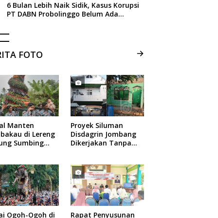
6 Bulan Lebih Naik Sidik, Kasus Korupsi
PT DABN Probolinggo Belum Ada
Tersangka, Ini Alasan Kejati Jatim
RITA FOTO
ual Manten
Proyek Siluman
bakau di Lereng
Disdagrin Jombang
ung Sumbing
Dikerjakan Tanpa
elang
Papan Nama
ai Ogoh-Ogoh di
Rapat Penyusunan