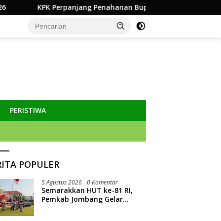
ang Penahanan Bupati Muara Enim Edison 30 Hari
Dinas
PERISTIWA
RITA POPULER
5 Agustus 2026
0 Komentar
Semarakkan HUT ke-81 RI,
Pemkab Jombang Gelar
Porkab 2026