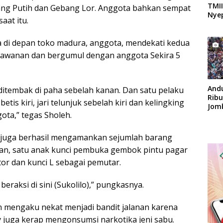
TMII
ang Putih dan Gebang Lor. Anggota bahkan sempat
Nyep
aat itu.
a di depan toko madura, anggota, mendekati kedua
awanan dan bergumul dengan anggota Sekira 5
And
 ditembak di paha sebelah kanan. Dan satu pelaku
Rib
etis kiri, jari telunjuk sebelah kiri dan kelingking
Jom
ta,” tegas Sholeh.
Apok
i juga berhasil mengamankan sejumlah barang
san, satu anak kunci pembuka gembok pintu pagar
or dan kunci L sebagai pemutar.
eraksi di sini (Sukolilo),” pungkasnya.
n mengaku nekat menjadi bandit jalanan karena
ky juga kerap mengonsumsi narkotika jeni sabu.