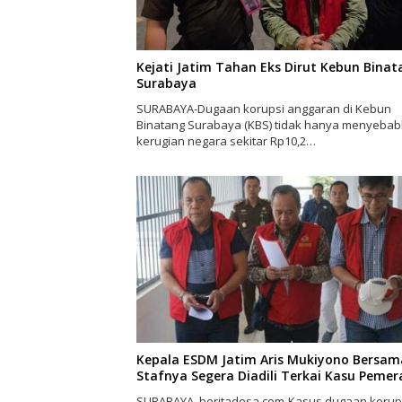
Kejati Jatim Tahan Eks Dirut Kebun Binat
Surabaya
SURABAYA-Dugaan korupsi anggaran di Kebun
Binatang Surabaya (KBS) tidak hanya menyeba
kerugian negara sekitar Rp10,2…
Kepala ESDM Jatim Aris Mukiyono Bersam
Stafnya Segera Diadili Terkai Kasu Peme
SURABAYA, beritadesa.com-Kasus dugaan korup