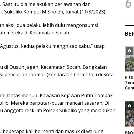
6
). Saat itu dia melakukan perlawanan dan
 Sukolilo Kompol M Sholeh, Jumat (11/8/2023).
n aksi, dua pelaku lebih dulu mengonsumsi
mah mereka di Kecamatan Socah.
BE
8 Agustus, kedua pelaku menghisap sabu,” ucap
rdu di Dusun Jagan, Kecamatan Socah, Bangkalan
si pencurian ranmor (kendaraan bermotor) di Kota
Rit
Tem
Gun
Mag
 ini lantas menuju Kawasan Kejawan Putih Tambak
lilo. Mereka berputar-putar mencari sasaran. Di
mu anggota reskrim Polsek Sukolilo yang melakukan
u beberapa kali berhenti dan masuk di warung
Paw