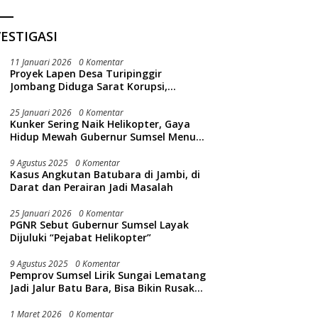
ESTIGASI
11 Januari 2026
0 Komentar
Proyek Lapen Desa Turipinggir
Jombang Diduga Sarat Korupsi,
Dikerjakan Tak Sesuai Bestek
25 Januari 2026
0 Komentar
Kunker Sering Naik Helikopter, Gaya
Hidup Mewah Gubernur Sumsel Menuai
Sorotan Publik
9 Agustus 2025
0 Komentar
Kasus Angkutan Batubara di Jambi, di
Darat dan Perairan Jadi Masalah
25 Januari 2026
0 Komentar
PGNR Sebut Gubernur Sumsel Layak
Dijuluki “Pejabat Helikopter”
9 Agustus 2025
0 Komentar
Pemprov Sumsel Lirik Sungai Lematang
Jadi Jalur Batu Bara, Bisa Bikin Rusak
Lingkungan Sungai
1 Maret 2026
0 Komentar