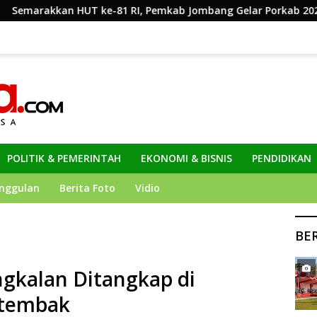
1 RI, Pemkab Jombang Gelar Porkab 2026
KPK Perpanj
POLITIK & PEMERINTAH
EKONOMI & BISNIS
PENDIDIKAN
nggulan
Berita Foto
Vidio
BE
ngkalan Ditangkap di
itembak