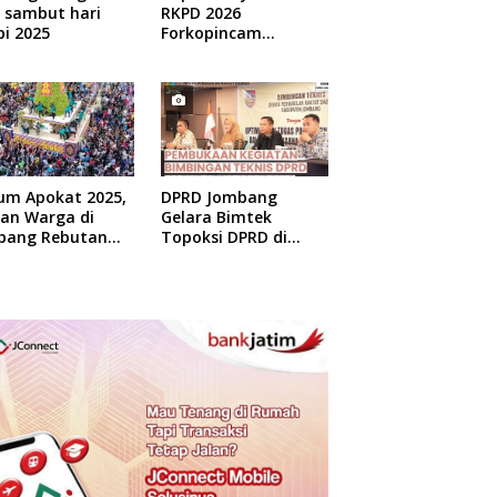
 sambut hari
RKPD 2026
i 2025
Forkopincam
Ngusian Jombang
um Apokat 2025,
DPRD Jombang
uan Warga di
Gelara Bimtek
bang Rebutan
Topoksi DPRD di
at Gratis
Hotel Mewah di
Yogyakarta