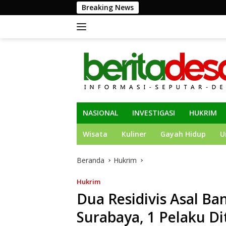
Langsung
Breaking News
Semarakkan HUT ke-8
ke
konten
NASIONAL
INVESTIGASI
HUKRIM
Wisata
Kuliner
Gayah Hidup
U
Beranda
Hukrim
Hukrim
Dua Residivis Asal Ba
Surabaya, 1 Pelaku D