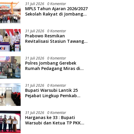
31 Juli 2026
0 Komentar
MPLS Tahun Ajaran 2026/2027
Sekolah Rakyat di Jombang
Resmi Dibuka
31 Juli 2026
0 Komentar
Prabowo Resmikan
Revitalisasi Stasiun Tawang
Semarang
31 Juli 2026
0 Komentar
Polres Jombang Gerebek
Rumah Pedagang Miras di
Kedunglosari, Ratusan Botol
Diamankan
31 Juli 2026
0 Komentar
Bupati Warsubi Lantik 25
Pejabat Lingkup Pemkab
Jombang
31 Juli 2026
0 Komentar
Harganas ke 33 : Bupati
Warsubi dan Ketua TP PKK
Jombang Mendapat Piagam
Penghargaan dari BKKBN RI