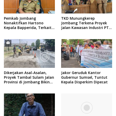
Pemkab Jombang
TKD Munungkerep
Nonaktifkan Hartono
Jombang Terkena Proyek
Kepala Bapperida, Terkait
Jalan Kawasan Industri PT
Kasus KPRI Sejahtera
Intiland
Dikerjakan Asal-Asalan,
Jakor Geruduk Kantor
Proyek Tambal Sulam Jalan
Gubernur Sumsel, Tuntut
Provinsi di Jombang Bikin
Kepala Disperkim Dipecat
Warga Kecewa