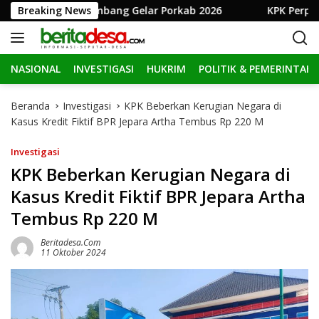
L
I, Pemkab Jombang Gelar Porkab 2026
Breaking News
KPK Perpanjang
a
n
g
NASIONAL
INVESTIGASI
HUKRIM
POLITIK & PEMERINTAH
s
u
n
Beranda
Investigasi
KPK Beberkan Kerugian Negara di
g
Kasus Kredit Fiktif BPR Jepara Artha Tembus Rp 220 M
k
e
Investigasi
k
KPK Beberkan Kerugian Negara di
o
Kasus Kredit Fiktif BPR Jepara Artha
n
t
Tembus Rp 220 M
e
n
Beritadesa.com
11 Oktober 2024