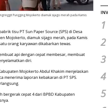
INV
bangringgit Pungging Mojokerto diamuk sijago merah pada Kamis
1
abrik tisu PT Sun Paper Source (SPS) di Desa
en Mojokerto, diamuk sijago merah, pada Kamis
2
, satu orang karyawan dikabarkan tewas.
membuat api dengan cepat membesar, membuat
3
nyelamatkan diri.
 Kabupaten Mojokerto Abdul Khakim menjelaskan
4
a menerima laporan kebakaran di PT SPS.
rlangsung.
5
 bergerak cepat 4 dari BPBD Kabupaten
snya.