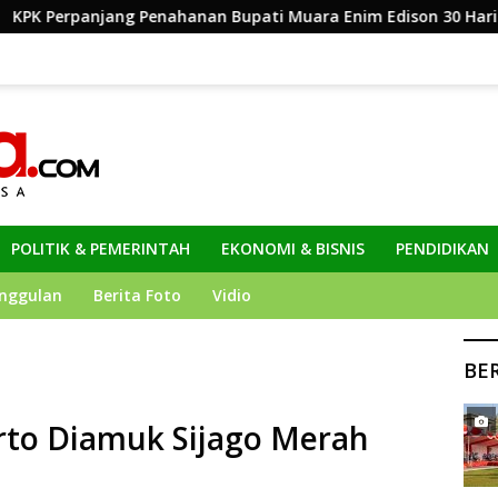
hanan Bupati Muara Enim Edison 30 Hari
Dinas Kominf
POLITIK & PEMERINTAH
EKONOMI & BISNIS
PENDIDIKAN
nggulan
Berita Foto
Vidio
BE
erto Diamuk Sijago Merah