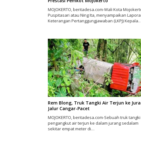
Prestasi Pemkot Mojokerto
MOJOKERTO, beritadesa.com-Wali Kota Mojokerto
Puspitasari atau Ning Ita, menyampaikan Lapor
Keterangan Pertanggungjawaban (LKPJ) Kepala
Rem Blong, Truk Tangki Air Terjun ke Jur
Jalur Cangar-Pacet
MOJOKERTO, beritadesa.com-Sebuah truk tangki
pengangkut air terjun ke dalam jurang sedalam
sekitar empat meter di…