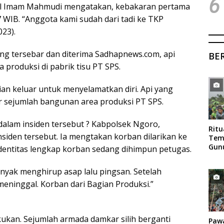
6
ol Imam Mahmudi mengatakan, kebakaran pertama
.17 WIB. “Anggota kami sudah dari tadi ke TKP
23).
ng tersebar dan diterima Sadhapnews.com, api
BE
produksi di pabrik tisu PT SPS.
rian keluar untuk menyelamatkan diri. Api yang
sejumlah bangunan area produksi PT SPS.
 dalam insiden tersebut ? Kabpolsek Ngoro,
Rit
iden tersebut. Ia mengtakan korban dilarikan ke
Tem
Gun
 Identitas lengkap korban sedang dihimpun petugas.
Mag
nyak menghirup asap lalu pingsan. Setelah
meninggal. Korban dari Bagian Produksi.”
ukan. Sejumlah armada damkar silih berganti
Paw