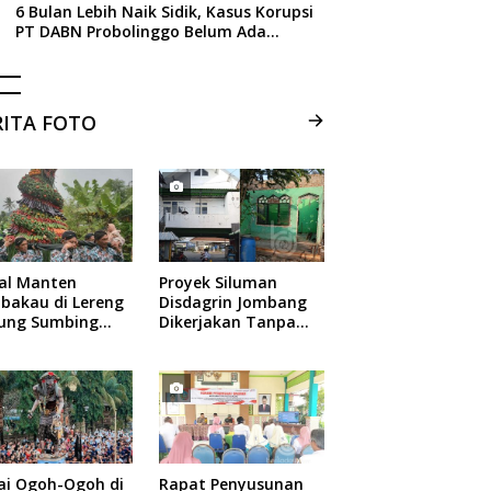
6 Bulan Lebih Naik Sidik, Kasus Korupsi
PT DABN Probolinggo Belum Ada
Tersangka, Ini Alasan Kejati Jatim
RITA FOTO
ual Manten
Proyek Siluman
bakau di Lereng
Disdagrin Jombang
ung Sumbing
Dikerjakan Tanpa
elang
Papan Nama
ai Ogoh-Ogoh di
Rapat Penyusunan