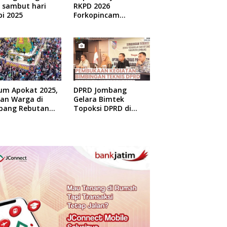
 sambut hari
RKPD 2026
i 2025
Forkopincam
Ngusian Jombang
um Apokat 2025,
DPRD Jombang
uan Warga di
Gelara Bimtek
bang Rebutan
Topoksi DPRD di
at Gratis
Hotel Mewah di
Yogyakarta