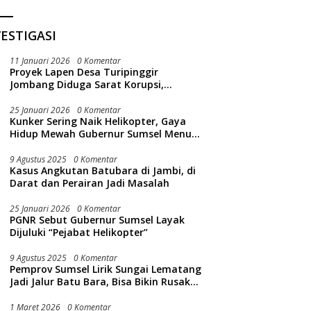
ESTIGASI
11 Januari 2026
0 Komentar
Proyek Lapen Desa Turipinggir
Jombang Diduga Sarat Korupsi,
Dikerjakan Tak Sesuai Bestek
25 Januari 2026
0 Komentar
Kunker Sering Naik Helikopter, Gaya
Hidup Mewah Gubernur Sumsel Menuai
Sorotan Publik
9 Agustus 2025
0 Komentar
Kasus Angkutan Batubara di Jambi, di
Darat dan Perairan Jadi Masalah
25 Januari 2026
0 Komentar
PGNR Sebut Gubernur Sumsel Layak
Dijuluki “Pejabat Helikopter”
9 Agustus 2025
0 Komentar
Pemprov Sumsel Lirik Sungai Lematang
Jadi Jalur Batu Bara, Bisa Bikin Rusak
Lingkungan Sungai
1 Maret 2026
0 Komentar