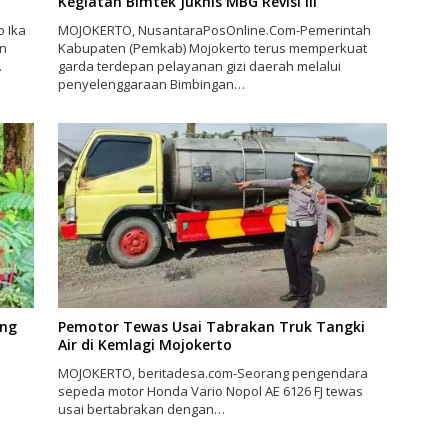
Kegiatan Bimtek Juknis MBG Revisi III
 Ika
MOJOKERTO, NusantaraPosOnline.Com-Pemerintah
an
Kabupaten (Pemkab) Mojokerto terus memperkuat
…
garda terdepan pelayanan gizi daerah melalui
penyelenggaraan Bimbingan…
ang
Pemotor Tewas Usai Tabrakan Truk Tangki
Air di Kemlagi Mojokerto
MOJOKERTO, beritadesa.com-Seorang pengendara
sepeda motor Honda Vario Nopol AE 6126 FJ tewas
usai bertabrakan dengan…