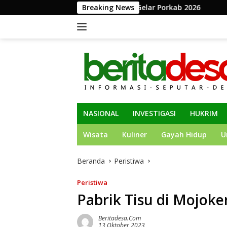
Langsung
emkab Jombang Gelar Porkab 2026
Breaking News
KPK Perpanjang Pena
ke
konten
NASIONAL
INVESTIGASI
HUKRIM
Wisata
Kuliner
Gayah Hidup
U
Beranda
Peristiwa
Peristiwa
Pabrik Tisu di Mojok
Beritadesa.com
13 Oktober 2023