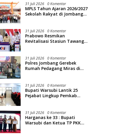
31 Juli 2026
0 Komentar
MPLS Tahun Ajaran 2026/2027
Sekolah Rakyat di Jombang
Resmi Dibuka
31 Juli 2026
0 Komentar
Prabowo Resmikan
Revitalisasi Stasiun Tawang
Semarang
31 Juli 2026
0 Komentar
Polres Jombang Gerebek
Rumah Pedagang Miras di
Kedunglosari, Ratusan Botol
Diamankan
31 Juli 2026
0 Komentar
Bupati Warsubi Lantik 25
Pejabat Lingkup Pemkab
Jombang
31 Juli 2026
0 Komentar
Harganas ke 33 : Bupati
Warsubi dan Ketua TP PKK
Jombang Mendapat Piagam
Penghargaan dari BKKBN RI