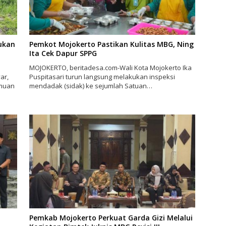
ukan
Pemkot Mojokerto Pastikan Kulitas MBG, Ning
Ita Cek Dapur SPPG
MOJOKERTO, beritadesa.com-Wali Kota Mojokerto Ika
ar,
Puspitasari turun langsung melakukan inspeksi
emuan
mendadak (sidak) ke sejumlah Satuan…
Pemkab Mojokerto Perkuat Garda Gizi Melalui