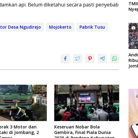
TMII
amkan api. Belum diketahui secara pasti penyebab
Nyep
tor Desa Ngudirejo
Mojokerto
Pabrik Tusu
And
Rib
Jom
Apok
brak 3 Motor dan
Keseruan Nobar Bola
Kaki di Jombang, 2
Gembira, Final Piala Dunia
Tewas
2026 di Pendopo Kabupaten