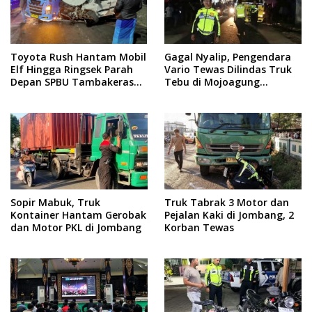
Toyota Rush Hantam Mobil
Gagal Nyalip, Pengendara
Elf Hingga Ringsek Parah
Vario Tewas Dilindas Truk
Depan SPBU Tambakeras
Tebu di Mojoagung
Jombang
Jombang
Sopir Mabuk, Truk
Truk Tabrak 3 Motor dan
Kontainer Hantam Gerobak
Pejalan Kaki di Jombang, 2
dan Motor PKL di Jombang
Korban Tewas