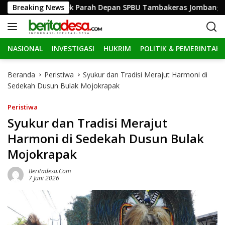
L
ingga Ringsek Parah Depan SPBU Tambakeras Jombang
Breaking News
a
n
g
NASIONAL
INVESTIGASI
HUKRIM
POLITIK & PEMERINTAH
s
u
n
Beranda
Peristiwa
Syukur dan Tradisi Merajut Harmoni di
g
Sedekah Dusun Bulak Mojokrapak
k
e
Peristiwa
k
Syukur dan Tradisi Merajut
o
Harmoni di Sedekah Dusun Bulak
n
t
Mojokrapak
e
n
Beritadesa.com
7 Juni 2026