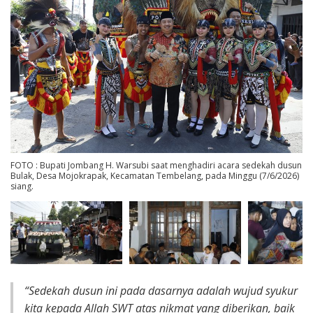
FOTO : Bupati Jombang H. Warsubi saat menghadiri acara sedekah dusun
Bulak, Desa Mojokrapak, Kecamatan Tembelang, pada Minggu (7/6/2026)
siang.
“Sedekah dusun ini pada dasarnya adalah wujud syukur
kita kepada Allah SWT atas nikmat yang diberikan, baik