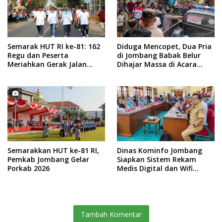
Semarak HUT RI ke-81: 162
Diduga Mencopet, Dua Pria
Regu dan Peserta
di Jombang Babak Belur
Meriahkan Gerak Jalan
Dihajar Massa di Acara
ROJO Jombang 2026
Sedekah Desa
Semarakkan HUT ke-81 RI,
Dinas Kominfo Jombang
Pemkab Jombang Gelar
Siapkan Sistem Rekam
Porkab 2026
Medis Digital dan Wifi
Rakyat, Dukung Muktamar
ke-35 NU
Tambah Komentar