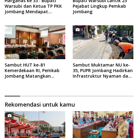
Harganas ke 33 : Bupati
Bupati Warsubi Lantik 25
Warsubi dan Ketua TP PKK
Pejabat Lingkup Pemkab
Jombang Mendapat
Jombang
Piagam Penghargaan dari
BKKBN RI
Sambut HUT ke-81
Sambut Muktamar NU ke-
Kemerdekaan RI, Pemkab
35, PUPR Jombang Hadirkan
Jombang Matangkan
Infrastruktur Nyaman dan
Rangkaian Agende
Aman di Tambakberas
Kegiatan
Rekomendasi untuk kamu