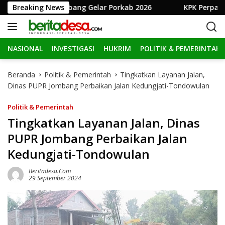
L
emkab Jombang Gelar Porkab 2026
Breaking News
KPK Perpanjang Pen
a
n
g
NASIONAL
INVESTIGASI
HUKRIM
POLITIK & PEMERINTAH
s
u
n
Beranda
Politik & Pemerintah
Tingkatkan Layanan Jalan,
g
Dinas PUPR Jombang Perbaikan Jalan Kedungjati-Tondowulan
k
e
Politik & Pemerintah
k
Tingkatkan Layanan Jalan, Dinas
o
PUPR Jombang Perbaikan Jalan
n
t
Kedungjati-Tondowulan
e
n
Beritadesa.com
29 September 2024