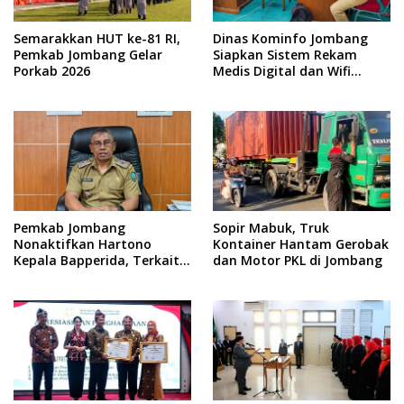
Semarakkan HUT ke-81 RI,
Dinas Kominfo Jombang
Pemkab Jombang Gelar
Siapkan Sistem Rekam
Porkab 2026
Medis Digital dan Wifi
Rakyat, Dukung Muktamar
ke-35 NU
Pemkab Jombang
Sopir Mabuk, Truk
Nonaktifkan Hartono
Kontainer Hantam Gerobak
Kepala Bapperida, Terkait
dan Motor PKL di Jombang
Kasus KPRI Sejahtera