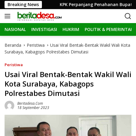
L
 Porkab 2026
Breaking News
KPK Perpanjang Penahanan Bupati Muara 
a
n
g
NASIONAL
INVESTIGASI
HUKRIM
POLITIK & PEMERINTAH
s
u
n
Beranda
Peristiwa
Usai Viral Bentak-Bentak Wakil Wali Kota
g
Surabaya, Kabagops Polrestabes Dimutasi
k
e
Peristiwa
k
Usai Viral Bentak-Bentak Wakil Wali
o
Kota Surabaya, Kabagops
n
t
Polrestabes Dimutasi
e
n
Beritadesa.com
18 September 2023