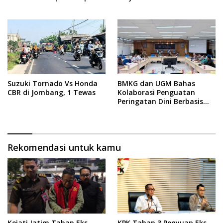
Jombang
Suzuki Tornado Vs Honda
BMKG dan UGM Bahas
CBR di Jombang, 1 Tewas
Kolaborasi Penguatan
Peringatan Dini Berbasis
Dampak
Rekomendasi untuk kamu
Kejati Jatim Tahan Eks
KPK Tahan 3 Penyuap Eks