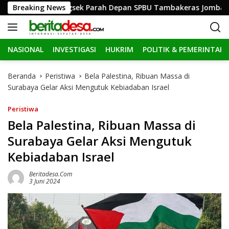
L
f Hingga Ringsek Parah Depan SPBU Tambakeras Jombang
Breaking News
a
n
g
NASIONAL
INVESTIGASI
HUKRIM
POLITIK & PEMERINTAH
s
u
n
Beranda
Peristiwa
Bela Palestina, Ribuan Massa di
g
Surabaya Gelar Aksi Mengutuk Kebiadaban Israel
k
e
Peristiwa
k
Bela Palestina, Ribuan Massa di
o
Surabaya Gelar Aksi Mengutuk
n
t
Kebiadaban Israel
e
n
Beritadesa.com
3 Juni 2024