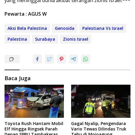
yang meninggal dunia akibat serangan zionis Israel.
***
Pewarta : AGUS W
Aksi Bela Palestina
Genosida
Palestiana Vs Israel
Palestina
Surabaya
Zionis Israel
Baca Juga
Toyota Rush Hantam Mobil
Gagal Nyalip, Pengendara
Elf Hingga Ringsek Parah
Vario Tewas Dilindas Truk
Depan SPBU Tambakeras
Tebu di Mojoagung