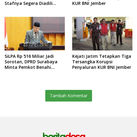
Stafnya Segera Diadili
KUR BNI Jember
Terkai Kasu Pemerasan
SiLPA Rp 516 Miliar Jadi
Kejati Jatim Tetapkan Tiga
Sorotan, DPRD Surabaya
Tersangka Korupsi
Minta Pemkot Benahi
Penyaluran KUR BNI Jember
Serapan Anggaran dan
Kinerja BUMD
Tambah Komentar