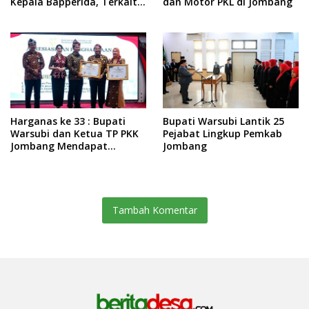
Kepala Bapperida, Terkait
dan Motor PKL di Jombang
Kasus KPRI Sejahtera
Harganas ke 33 : Bupati
Bupati Warsubi Lantik 25
Warsubi dan Ketua TP PKK
Pejabat Lingkup Pemkab
Jombang Mendapat
Jombang
Piagam Penghargaan dari
BKKBN RI
Tambah Komentar