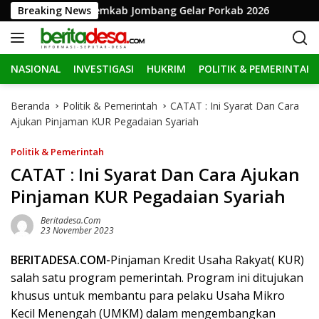
L
ke-81 RI, Pemkab Jombang Gelar Porkab 2026
Breaking News
KPK Perp
a
n
g
NASIONAL
INVESTIGASI
HUKRIM
POLITIK & PEMERINTAH
s
u
n
Beranda
Politik & Pemerintah
CATAT : Ini Syarat Dan Cara
g
Ajukan Pinjaman KUR Pegadaian Syariah
k
e
Politik & Pemerintah
k
CATAT : Ini Syarat Dan Cara Ajukan
o
Pinjaman KUR Pegadaian Syariah
n
t
Beritadesa.com
e
23 November 2023
n
BERITADESA.COM-
Pinjaman Kredit Usaha Rakyat( KUR)
salah satu program pemerintah. Program ini ditujukan
khusus untuk membantu para pelaku Usaha Mikro
Kecil Menengah (UMKM) dalam mengembangkan