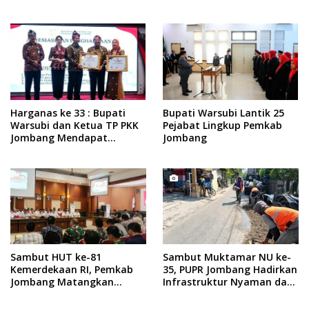
Rakyat, Dukung Muktamar
ke-35 NU
Harganas ke 33 : Bupati
Bupati Warsubi Lantik 25
Warsubi dan Ketua TP PKK
Pejabat Lingkup Pemkab
Jombang Mendapat
Jombang
Piagam Penghargaan dari
BKKBN RI
Sambut HUT ke-81
Sambut Muktamar NU ke-
Kemerdekaan RI, Pemkab
35, PUPR Jombang Hadirkan
Jombang Matangkan
Infrastruktur Nyaman dan
Rangkaian Agende
Aman di Tambakberas
Kegiatan