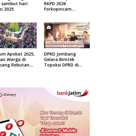
 sambut hari
RKPD 2026
i 2025
Forkopincam
Ngusian Jombang
um Apokat 2025,
DPRD Jombang
uan Warga di
Gelara Bimtek
bang Rebutan
Topoksi DPRD di
at Gratis
Hotel Mewah di
Yogyakarta