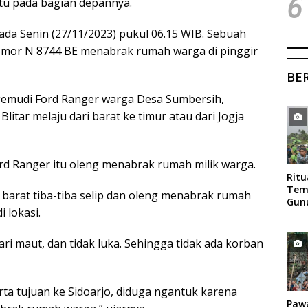
6
itu pada bagian depannya.
pada Senin (27/11/2023) pukul 06.15 WIB. Sebuah
nomor N 8744 BE menabrak rumah warga di pinggir
BE
gemudi Ford Ranger warga Desa Sumbersih,
tar melaju dari barat ke timur atau dari Jogja
rd Ranger itu oleng menabrak rumah milik warga.
Rit
Tem
 barat tiba-tiba selip dan oleng menabrak rumah
Gun
i lokasi.
Mag
i maut, dan tidak luka. Sehingga tidak ada korban
rta tujuan ke Sidoarjo, diduga ngantuk karena
Paw