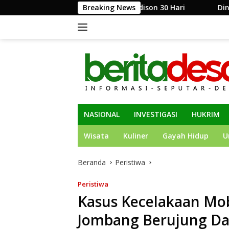
Langsung
i Muara Enim Edison 30 Hari
Breaking News
Dinas Kominfo Jombang S
ke
konten
NASIONAL
INVESTIGASI
HUKRIM
Wisata
Kuliner
Gayah Hidup
U
Beranda
Peristiwa
Peristiwa
Kasus Kecelakaan Mo
Jombang Berujung D