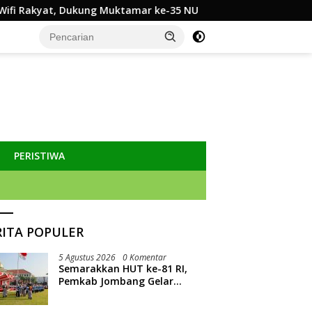
Muktamar ke-35 NU
Pemkab Jombang Nonaktifkan Hartono
PERISTIWA
RITA POPULER
5 Agustus 2026
0 Komentar
Semarakkan HUT ke-81 RI,
Pemkab Jombang Gelar
Porkab 2026