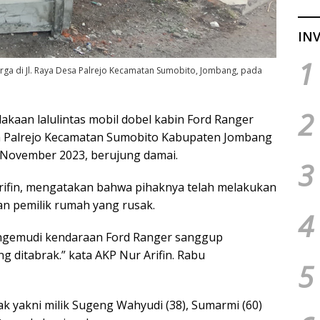
INV
1
ga di Jl. Raya Desa Palrejo Kecamatan Sumobito, Jombang, pada
2
akaan lalulintas mobil dobel kabin Ford Ranger
sa Palrejo Kecamatan Sumobito Kabupaten Jombang
7 November 2023, berujung damai.
3
rifin, mengatakan bahwa pihaknya telah melakukan
an pemilik rumah yang rusak.
4
engemudi kendaraan Ford Ranger sanggup
ditabrak.” kata AKP Nur Arifin. Rabu
5
k yakni milik Sugeng Wahyudi (38), Sumarmi (60)