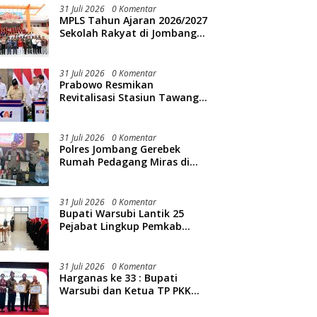
31 Juli 2026
0 Komentar
MPLS Tahun Ajaran 2026/2027
Sekolah Rakyat di Jombang
Resmi Dibuka
31 Juli 2026
0 Komentar
Prabowo Resmikan
Revitalisasi Stasiun Tawang
Semarang
31 Juli 2026
0 Komentar
Polres Jombang Gerebek
Rumah Pedagang Miras di
Kedunglosari, Ratusan Botol
Diamankan
31 Juli 2026
0 Komentar
Bupati Warsubi Lantik 25
Pejabat Lingkup Pemkab
Jombang
31 Juli 2026
0 Komentar
Harganas ke 33 : Bupati
Warsubi dan Ketua TP PKK
Jombang Mendapat Piagam
Penghargaan dari BKKBN RI