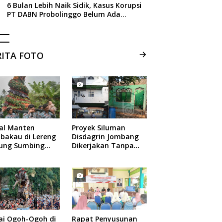
6 Bulan Lebih Naik Sidik, Kasus Korupsi
PT DABN Probolinggo Belum Ada
Tersangka, Ini Alasan Kejati Jatim
RITA FOTO
ual Manten
Proyek Siluman
bakau di Lereng
Disdagrin Jombang
ung Sumbing
Dikerjakan Tanpa
elang
Papan Nama
ai Ogoh-Ogoh di
Rapat Penyusunan