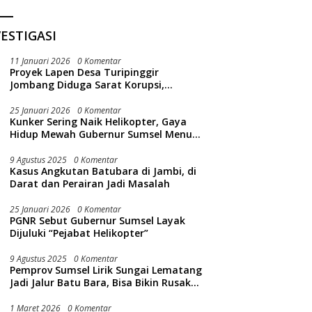
ESTIGASI
11 Januari 2026
0 Komentar
Proyek Lapen Desa Turipinggir
Jombang Diduga Sarat Korupsi,
Dikerjakan Tak Sesuai Bestek
25 Januari 2026
0 Komentar
Kunker Sering Naik Helikopter, Gaya
Hidup Mewah Gubernur Sumsel Menuai
Sorotan Publik
9 Agustus 2025
0 Komentar
Kasus Angkutan Batubara di Jambi, di
Darat dan Perairan Jadi Masalah
25 Januari 2026
0 Komentar
PGNR Sebut Gubernur Sumsel Layak
Dijuluki “Pejabat Helikopter”
9 Agustus 2025
0 Komentar
Pemprov Sumsel Lirik Sungai Lematang
Jadi Jalur Batu Bara, Bisa Bikin Rusak
Lingkungan Sungai
1 Maret 2026
0 Komentar