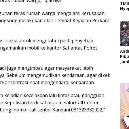
brak rumah warga,” ujarnya.
TMII
Nyep
gunan teras rumah warga mengalami kerusakan.
i langsung melakukan olah Tempat Kejadian Perkara
si-saksi untuk mengetahui pasti penyebab
 mengamankan mobil ke kantor Satlantas Polres
And
Rib
Jom
Apok
adi juga mengimbau agar masyarakat lebih
 raya. Sebelum mengemudikan kendaraan, agar di cek
berkonsentrasi saat mengendarai kendaraan.
 kejadian kecelakaan lalu lintas atau gangguan
 Kepolisian terdekat atau melalui Call Center
bungi nomor call center Kandani 081323332022,”