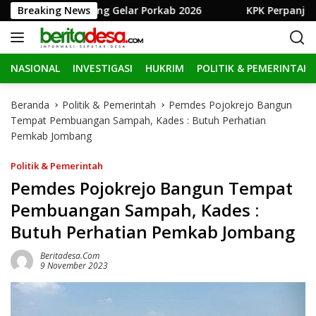
L
mkab Jombang Gelar Porkab 2026
Breaking News
KPK Perpanjang Penah
a
n
g
NASIONAL
INVESTIGASI
HUKRIM
POLITIK & PEMERINTAH
s
u
n
Beranda
Politik & Pemerintah
Pemdes Pojokrejo Bangun
g
Tempat Pembuangan Sampah, Kades : Butuh Perhatian
k
Pemkab Jombang
e
k
Politik & Pemerintah
o
Pemdes Pojokrejo Bangun Tempat
n
Pembuangan Sampah, Kades :
t
e
Butuh Perhatian Pemkab Jombang
n
Beritadesa.com
9 November 2023