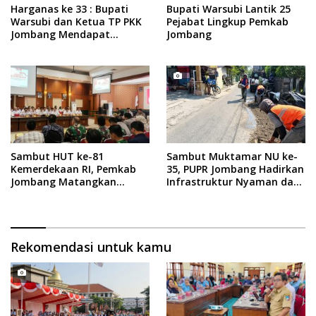
Harganas ke 33 : Bupati
Bupati Warsubi Lantik 25
Warsubi dan Ketua TP PKK
Pejabat Lingkup Pemkab
Jombang Mendapat
Jombang
Piagam Penghargaan dari
BKKBN RI
Sambut HUT ke-81
Sambut Muktamar NU ke-
Kemerdekaan RI, Pemkab
35, PUPR Jombang Hadirkan
Jombang Matangkan
Infrastruktur Nyaman dan
Rangkaian Agende
Aman di Tambakberas
Kegiatan
Rekomendasi untuk kamu