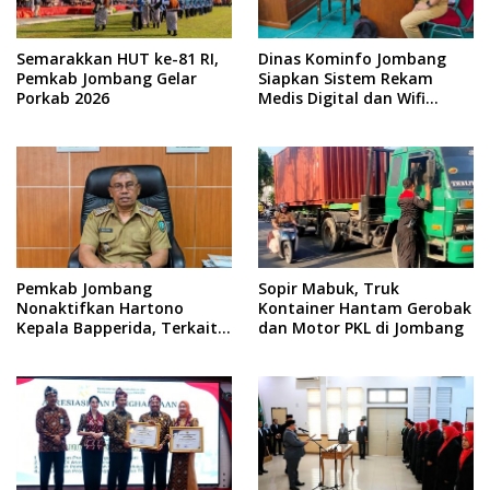
Semarakkan HUT ke-81 RI,
Dinas Kominfo Jombang
Pemkab Jombang Gelar
Siapkan Sistem Rekam
Porkab 2026
Medis Digital dan Wifi
Rakyat, Dukung Muktamar
ke-35 NU
Pemkab Jombang
Sopir Mabuk, Truk
Nonaktifkan Hartono
Kontainer Hantam Gerobak
Kepala Bapperida, Terkait
dan Motor PKL di Jombang
Kasus KPRI Sejahtera