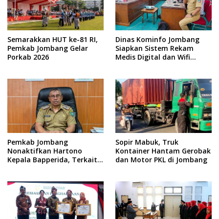
Semarakkan HUT ke-81 RI,
Dinas Kominfo Jombang
Pemkab Jombang Gelar
Siapkan Sistem Rekam
Porkab 2026
Medis Digital dan Wifi
Rakyat, Dukung Muktamar
ke-35 NU
Pemkab Jombang
Sopir Mabuk, Truk
Nonaktifkan Hartono
Kontainer Hantam Gerobak
Kepala Bapperida, Terkait
dan Motor PKL di Jombang
Kasus KPRI Sejahtera