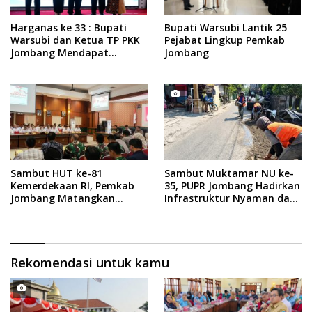
Harganas ke 33 : Bupati
Bupati Warsubi Lantik 25
Warsubi dan Ketua TP PKK
Pejabat Lingkup Pemkab
Jombang Mendapat
Jombang
Piagam Penghargaan dari
BKKBN RI
Sambut HUT ke-81
Sambut Muktamar NU ke-
Kemerdekaan RI, Pemkab
35, PUPR Jombang Hadirkan
Jombang Matangkan
Infrastruktur Nyaman dan
Rangkaian Agende
Aman di Tambakberas
Kegiatan
Rekomendasi untuk kamu