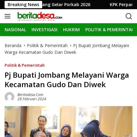
L
mkab Jombang Gelar Porkab 2026
Breaking News
KPK Perpanjang Penah
a
n
g
NASIONAL
INVESTIGASI
HUKRIM
POLITIK & PEMERINTAH
s
u
n
Beranda
Politik & Pemerintah
Pj Bupati Jombang Melayani
g
Warga Kecamatan Gudo Dan Diwek
k
e
Politik & Pemerintah
k
Pj Bupati Jombang Melayani Warga
o
Kecamatan Gudo Dan Diwek
n
t
Beritadesa.com
e
28 Februari 2024
n